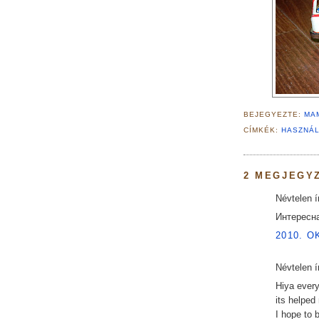
BEJEGYEZTE:
MA
CÍMKÉK:
HASZNÁL
2 MEGJEGY
Névtelen ír
Интересна
2010. O
Névtelen ír
Hiya every
its helpe
I hope to 