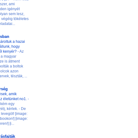
szer, ami
den igényét
 olyan sem lesz,
 végéig tökéletes
ladatai...
osban
ároltuk a hazai
t állunk, hogy
ől kenyér?
-
Az
 a magyar
ze is átment
olták a boltok
 polcok azon
rvek, tészták, ...
őrség
ések, amik
z életünket no1.
-
ilikém egy
élj, kérlek. - De
levegöt! [image:
ookon!] [image:
n!] [i...
rásfajták