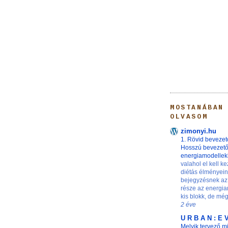
MOSTANÁBAN
OLVASOM
zimonyi.hu
1. Rövid bevezet
Hosszú bevezet
energiamodelle
valahol el kell ke
diétás élményei
bejegyzésnek az
része az energia
kis blokk, de még 
2 éve
U R B A N : E 
Melyik tervező m