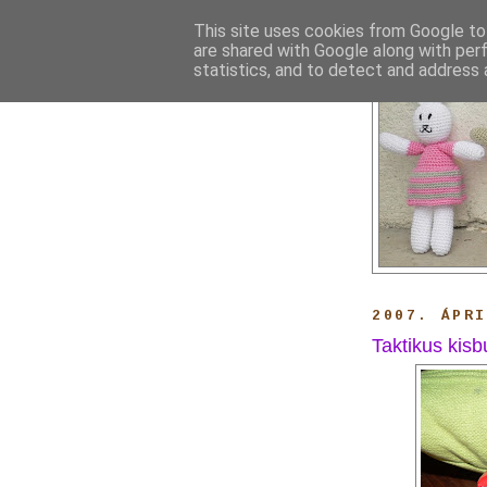
This site uses cookies from Google to 
are shared with Google along with per
statistics, and to detect and address 
2007. ÁPR
Taktikus kisb