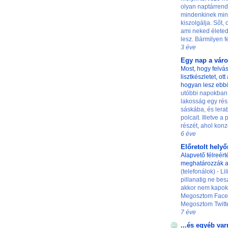
olyan naptárrend
mindenkinek min
kiszolgálja. Sőt,
ami neked életed
lesz. Bármilyen fe
3 éve
Egy nap a vár
Most, hogy felvás
lisztkészletet, ot
hogyan lesz ebb
utóbbi napokban
lakosság egy rés
sáskába, és lerab
polcait. Illetve a
részét, ahol konze
6 éve
Előretolt hely
Alapvető félreért
meghatározzák a
(telefonálok) - L
pillanatig ne besz
akkor nem kapok 
Megosztom Faceb
Megosztom Twittere
7 éve
...és egyéb var