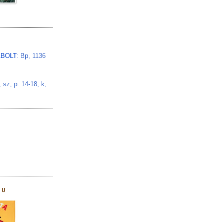
BOLT
: Bp, 1136
z, p: 14-18, k,
HU