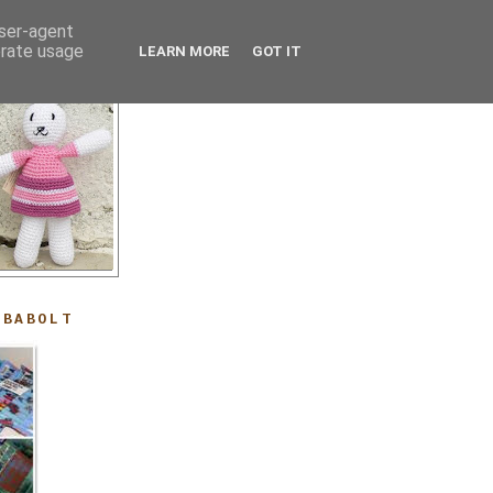
user-agent
erate usage
LEARN MORE
GOT IT
ABABOLT