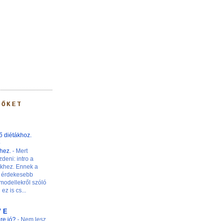
 ŐKET
ő diétákhoz.
ő
khez.
-
Mert
zdeni: intro a
nkhez. Ennek a
 érdekesebb
modellekről szóló
ez is cs...
V E
ire jó?
-
Nem lesz