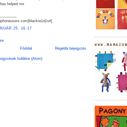
 has helped me
_________
//iphoneusers.com]blackra1n[/url]
ANUÁR 25. 16:17
se
WWW.MAMAZO
Főoldal
Régebbi bejegyzés
egyzések küldése (Atom)