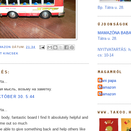
Bp. Tátra u. 28.
ÚJDONSÁGOK
MAMAZÓNA BABA
Tátra u. 28.
MAZON
DÁTUM:
21:34
NYITVATARTÁS: h, s
T KINCSEK
cs: 10-14
ZÉS:
MAGAMRÓL
Dani papa
ta...
Mamazon
я мысль, возьму на заметку.
Mamazon
KTÓBER 30. 5:44
ta...
WWW.TAKOO.
 body, fantastic board I find It absolutely helpful and
d me out so much
be able to give something back and help others like