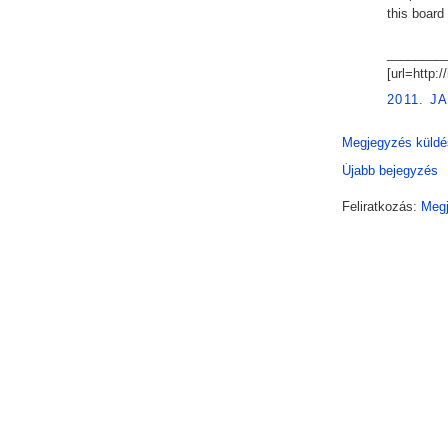
this board
________
[url=http:
2011. J
Megjegyzés küldé
Újabb bejegyzés
Feliratkozás:
Megj