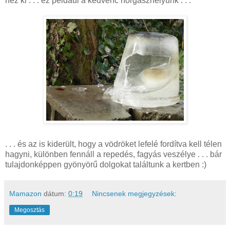
néz ki . . . ez például a kedvenc horgászhelyünk . . .
. . . és az is kiderült, hogy a vödröket lefelé fordítva kell télen
hagyni, különben fennáll a repedés, fagyás veszélye . . . bár
tulajdonképpen gyönyörű dolgokat találtunk a kertben :)
Mamazon
dátum:
0:19
Nincsenek megjegyzések:
Megosztás