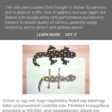
This site uses cookies from Google to deliver its services
MAMAZON
and to analyze traffic. Your IP address and user-agent are
shared with Google along with performance and security
metrics to ensure quality of service, generate usage
statistics, and to detect and address abuse.
2010. január 30., szombat
Foltos szalamadra
LEARN MORE
GOT IT
Szóval az úgy volt, hogy nagykislány festett egy képet egy
foltos szalamandráról csütörtök este. Pénteken kisnagyifúval
kimentünk az IKEÁBA, ahol megdöbbenten álltunk egy