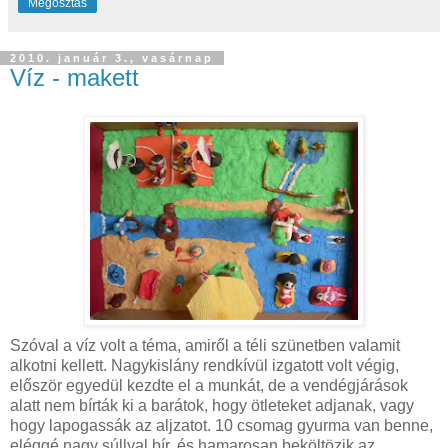
Megosztás
2010. január 3., vasárnap
Víz - makett
Szóval a víz volt a téma, amiről a téli szünetben valamit
alkotni kellett. Nagykislány rendkívül izgatott volt végig,
először egyedül kezdte el a munkát, de a vendégjárások
alatt nem bírták ki a barátok, hogy ötleteket adjanak, vagy
hogy lapogassák az aljzatot. 10 csomag gyurma van benne,
eléggé nagy súllyal bír, és hamarosan beköltözik az