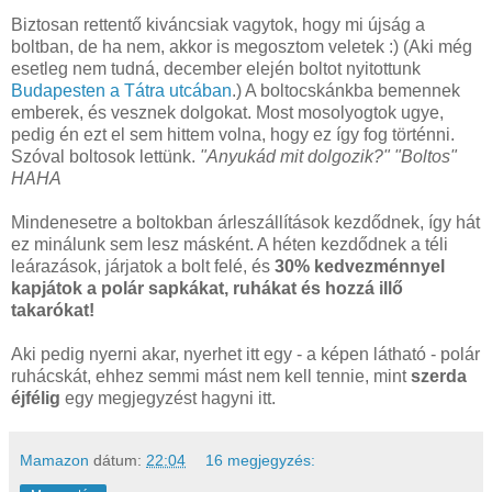
Biztosan rettentő kiváncsiak vagytok, hogy mi újság a
boltban, de ha nem, akkor is megosztom veletek :) (Aki még
esetleg nem tudná, december elején boltot nyitottunk
Budapesten a Tátra utcában
.) A boltocskánkba bemennek
emberek, és vesznek dolgokat. Most mosolyogtok ugye,
pedig én ezt el sem hittem volna, hogy ez így fog történni.
Szóval boltosok lettünk.
"Anyukád mit dolgozik?" "Boltos"
HAHA
Mindenesetre a boltokban árleszállítások kezdődnek, így hát
ez minálunk sem lesz másként. A héten kezdődnek a téli
leárazások, járjatok a bolt felé, és
30% kedvezménnyel
kapjátok a polár sapkákat, ruhákat és hozzá illő
takarókat!
Aki pedig nyerni akar, nyerhet itt egy - a képen látható - polár
ruhácskát, ehhez semmi mást nem kell tennie, mint
szerda
éjfélig
egy megjegyzést hagyni itt.
Mamazon
dátum:
22:04
16 megjegyzés: