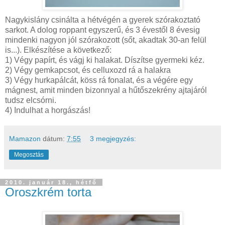
Nagykislány csinálta a hétvégén a gyerek szórakoztató
sarkot. A dolog roppant egyszerű, és 3 évestől 8 évesig
mindenki nagyon jól szórakozott (sőt, akadtak 30-an felül
is...). Elkészítése a következő:
1) Végy papírt, és vágj ki halakat. Díszítse gyermeki kéz.
2) Végy gemkapcsot, és celluxozd rá a halakra
3) Végy hurkapálcát, köss rá fonalat, és a végére egy
mágnest, amit minden bizonnyal a hűtőszekrény ajtajáról
tudsz elcsórni.
4) Indulhat a horgászás!
Mamazon
dátum:
7:55
3 megjegyzés:
Megosztás
2010. január 18., hétfő
Oroszkrém torta