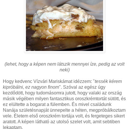
(lehet, hogy a képen nem látszik mennyei íze, pedig az volt
neki)
Hogy kedvenc Vízvári Mariskámat idézzem: "
tessék kérem
kipróbálni, ez nagyon finom
". Szóval az egész úgy
kezdődött, hogy tudomásomra jutott, hogy valaki az ország
másik végében milyen fantasztikus oroszkrémtortát sütött, és
ez elültette a bogarat a fülemben. És mivel családunk
Nanája születésnapját ünnepelte a héten, megpróbálkoztam
vele. Életem első oroszkrém tortája volt, és fergeteges sikert
aratott. A képen látható az utolsó szelet volt, amit sebtiben
lekaptam.