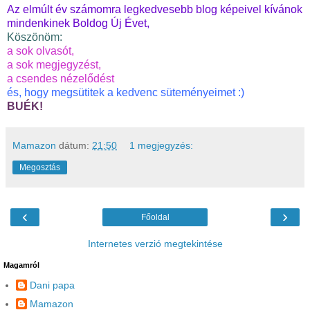
Az elmúlt év számomra legkedvesebb blog képeivel kívánok
mindenkinek Boldog Új Évet,
Köszönöm:
a sok olvasót,
a sok megjegyzést,
a csendes nézelődést
és, hogy megsütitek a kedvenc süteményeimet :)
BUÉK!
Mamazon
dátum:
21:50
1 megjegyzés:
Megosztás
‹
›
Főoldal
Internetes verzió megtekintése
Magamról
Dani papa
Mamazon