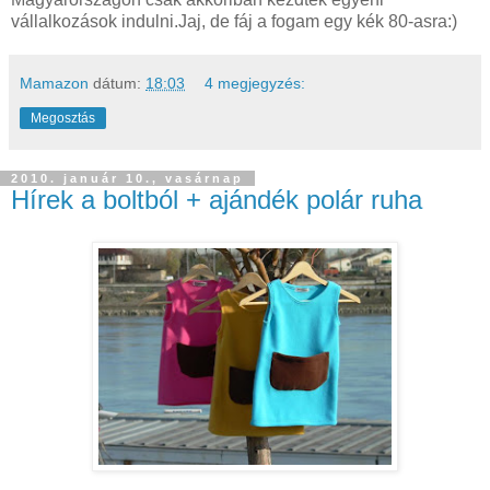
vállalkozások indulni.Jaj, de fáj a fogam egy kék 80-asra:)
Mamazon
dátum:
18:03
4 megjegyzés:
Megosztás
2010. január 10., vasárnap
Hírek a boltból + ajándék polár ruha