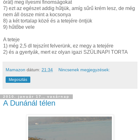
órát) meg ilyesmi finomságokat
7) ezt az egészet addig hűtjük, amíg sűrű krém lesz, de még
nem áll össze mint a kocsonya
8) a két tortalap közé és a tetejére öntjük
9) hűtőbe vele
A teteje
1) még 2,5 dl tejszínt felverünk, ez megy a tetejére
2) és a gyertyák, mert ez olyan igazi SZÜLINAPI TORTA
Mamazon
dátum:
21:34
Nincsenek megjegyzések:
Megosztás
2010. január 17., vasárnap
A Dunánál télen