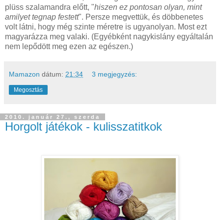
plüss szalamandra előtt, "
hiszen ez pontosan olyan, mint
amilyet tegnap festett
". Persze megvettük, és döbbenetes
volt látni, hogy még szinte méretre is ugyanolyan. Most ezt
magyarázza meg valaki. (Egyébként nagykislány egyáltalán
nem lepődött meg ezen az egészen.)
Mamazon
dátum:
21:34
3 megjegyzés:
Megosztás
2010. január 27., szerda
Horgolt játékok - kulisszatitkok