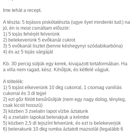
Ime tehát a recept.
A tészta: 5 tojásos piskótatészta (ugye ilyet mindenki tud:) na
jó, én is most csináltam először:
1) 5 tojás fehérjét felverünk
2) belekeverünk 5 evőkanál cukrot
3) 5 evőkanál lisztet (benne késhegynyi szódabikarbóna)
4) és az 5 tojás sárgáját
Kb. 30 percig sütjük egy kerek, kivajazott tortaformában. Ha
a villa nem ragad, kész. Kihűtjük, és kétfelé vágjuk.
A töltelék:
1) 5 tojást elkeverünk 10 dkg cukorral, 1 csomag vaniliás
cukorral és 3 dl tejjel
2) ezt gőz fölött besűrűsítjük (nem egy nagy dolog, tényleg,
csak kicsit hosszú)
3) közben 3 zselatin lapot vízbe áztatunk
4) a zselatin lapokat belerakjuk a krémbe
5) közben 2,5 dl tejszínt felverünk, és ezt is belekeverjük
6) belerakunk 10 dkg rumba áztatott mazsolát (legalább 6