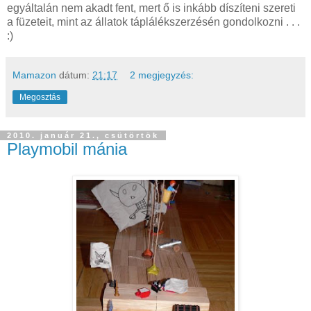
egyáltalán nem akadt fent, mert ő is inkább díszíteni szereti
a füzeteit, mint az állatok táplálékszerzésén gondolkozni . . .
:)
Mamazon
dátum:
21:17
2 megjegyzés:
Megosztás
2010. január 21., csütörtök
Playmobil mánia