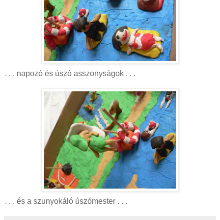
. . . napozó és úszó asszonyságok . . .
. . . és a szunyokáló úszómester . . .