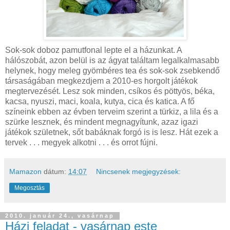
Sok-sok doboz pamutfonal lepte el a házunkat. A
hálószobát, azon belül is az ágyat találtam legalkalmasabb
helynek, hogy meleg gyömbéres tea és sok-sok zsebkendő
társaságában megkezdjem a 2010-es horgolt játékok
megtervezését. Lesz sok minden, csíkos és pöttyös, béka,
kacsa, nyuszi, maci, koala, kutya, cica és katica. A fő
színeink ebben az évben terveim szerint a türkiz, a lila és a
szürke lesznek, és mindent megnagyítunk, azaz igazi
játékok születnek, sőt babáknak forgó is is lesz. Hát ezek a
tervek . . . megyek alkotni . . . és orrot fújni.
Mamazon
dátum:
14:07
Nincsenek megjegyzések:
Megosztás
2010. január 24., vasárnap
Házi feladat - vasárnap este