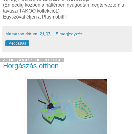
(Én pedig közben a háttérben nyugodtan megterveztem a
tavaszi TAKOO kollekciót.)
Egyszóval éljen a Playmobil!!!
Mamazon
dátum:
21:07
5 megjegyzés:
Megosztás
2010. január 20., szerda
Horgászás otthon