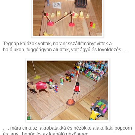
Tegnap kalózok voltak, narancsszállítmányt vittek a
hajójukon, függőágyon aludtak, volt ágyú és lövöldözés . . .
. . . mára cirkuszi akrobatákká és nézőkké alakultak, popcorn
és fagyi, bohóc és az kiabáló nézősereg.