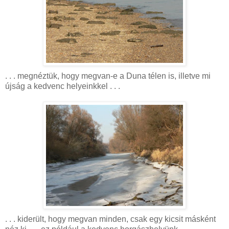
. . . megnéztük, hogy megvan-e a Duna télen is, illetve mi
újság a kedvenc helyeinkkel . . .
. . . kiderült, hogy megvan minden, csak egy kicsit másként