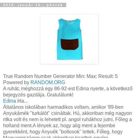
2010. január 15., péntek
True Random Number Generator Min: Max: Result: 5
Powered by
RANDOM.ORG
A ruhát, méghozzá egy 86-92-est Edina nyerte, a következő
bejegyzés gazdája. Gratulálunk!
Edina
írta...
Általános iskolában harmadikos voltam, amikor '89-ben
Anyukámék "turkálót" csináltak. Hú, akkoriban még nagyon
ritka volt és nem is lehetett pl. angol ruhákhoz jutni. Főleg a
holland ment.A lények az, hogy alig ment a fejembe
gyerekként, hogy Anyuék "boltosok" lettek. Főleg, hogy
Magyarországon csak akkoriban kezdtek egyéni