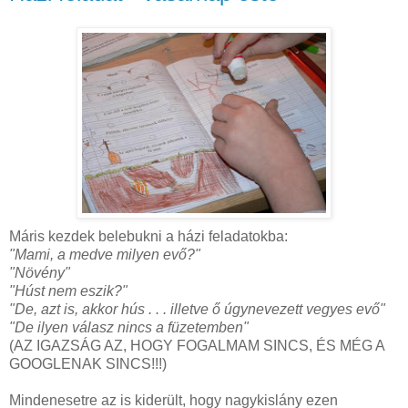
Máris kezdek belebukni a házi feladatokba:
"Mami, a medve milyen evő?"
"Növény"
"Húst nem eszik?"
"De, azt is, akkor hús . . . illetve ő úgynevezett vegyes evő"
"De ilyen válasz nincs a füzetemben"
(AZ IGAZSÁG AZ, HOGY FOGALMAM SINCS, ÉS MÉG A
GOOGLENAK SINCS!!!)
Mindenesetre az is kiderült, hogy nagykislány ezen