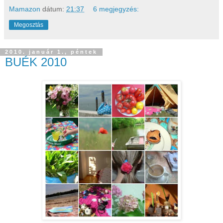
Mamazon
dátum:
21:37
6 megjegyzés:
Megosztás
2010. január 1., péntek
BUÉK 2010