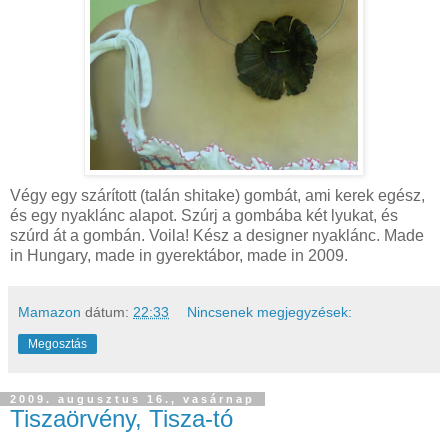
Végy egy szárított (talán shitake) gombát, ami kerek egész,
és egy nyaklánc alapot. Szúrj a gombába két lyukat, és
szúrd át a gombán. Voila! Kész a designer nyaklánc. Made
in Hungary, made in gyerektábor, made in 2009.
Mamazon
dátum:
22:33
Nincsenek megjegyzések:
Megosztás
2009. augusztus 16., vasárnap
Tiszaörvény, Tisza-tó