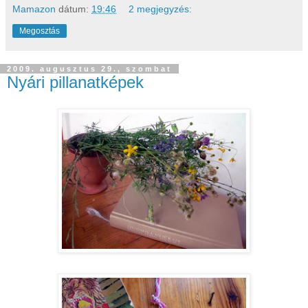
Mamazon
dátum:
19:46
2 megjegyzés:
Megosztás
2009. augusztus 29., szombat
Nyári pillanatképek