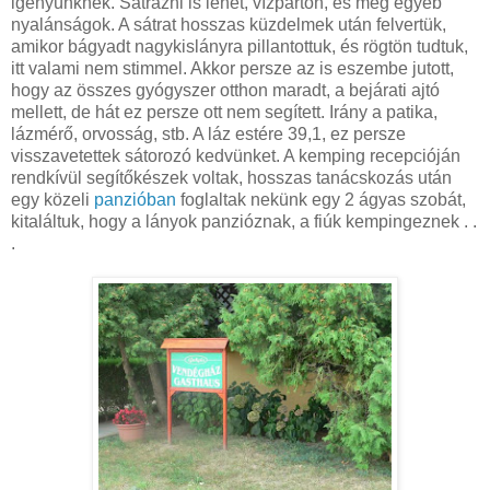
igényünknek. Sátrazni is lehet, vízparton, és még egyéb
nyalánságok. A sátrat hosszas küzdelmek után felvertük,
amikor bágyadt nagykislányra pillantottuk, és rögtön tudtuk,
itt valami nem stimmel. Akkor persze az is eszembe jutott,
hogy az összes gyógyszer otthon maradt, a bejárati ajtó
mellett, de hát ez persze ott nem segített. Irány a patika,
lázmérő, orvosság, stb. A láz estére 39,1, ez persze
visszavetettek sátorozó kedvünket. A kemping recepcióján
rendkívül segítőkészek voltak, hosszas tanácskozás után
egy közeli
panzióban
foglaltak nekünk egy 2 ágyas szobát,
kitaláltuk, hogy a lányok panzióznak, a fiúk kempingeznek . .
.