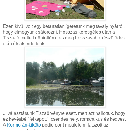
Ezen kívül volt egy betartatlan ígéretünk még tavaly nyárról,
hogy elmegyünk sátorozni. Hosszas keresgélés után a
Tisza-tó mellett döntöttünk, és még hosszasabb készülődés
után útnak indultunk...
... választásunk Tiszaörvényre esett, mert azt hallottuk, hogy
ez kevésbé "felkapott", csendes hely, romantikus és kedves.
A
Kormorán-kikötő
pedig pont megfelelni látszott az