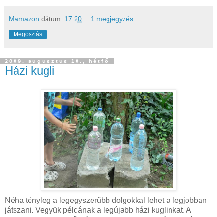
Mamazon
dátum:
17:20
1 megjegyzés:
Megosztás
2009. augusztus 10., hétfő
Házi kugli
Néha tényleg a legegyszerűbb dolgokkal lehet a legjobban
játszani. Vegyük példának a legújabb házi kuglinkat. A