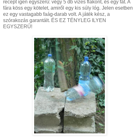
recept igen egyszerű: végy 5 db vizes flakont, és egy fát. A
fára köss egy kötelet, amiről egy kis súly lóg. Jelen esetben
ez egy vastagabb faág-darab volt. A játék kész, a
szórakozás garantált. ÉS EZ TÉNYLEG ILYEN
EGYSZERŰ!