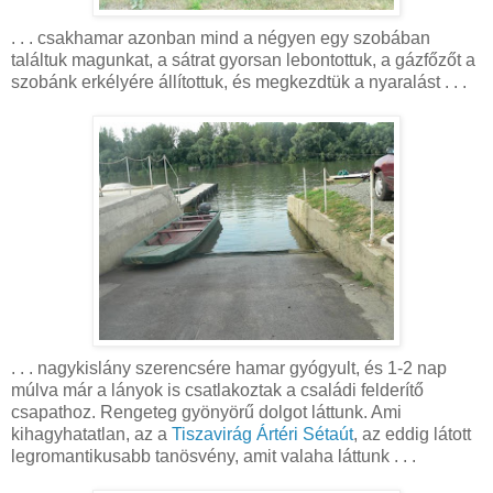
. . . csakhamar azonban mind a négyen egy szobában
találtuk magunkat, a sátrat gyorsan lebontottuk, a gázfőzőt a
szobánk erkélyére állítottuk, és megkezdtük a nyaralást . . .
. . . nagykislány szerencsére hamar gyógyult, és 1-2 nap
múlva már a lányok is csatlakoztak a családi felderítő
csapathoz. Rengeteg gyönyörű dolgot láttunk. Ami
kihagyhatatlan, az a
Tiszavirág Ártéri Sétaút
, az eddig látott
legromantikusabb tanösvény, amit valaha láttunk . . .