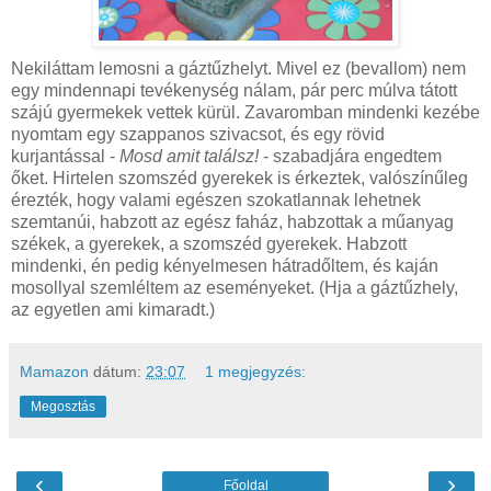
Nekiláttam lemosni a gáztűzhelyt. Mivel ez (bevallom) nem
egy mindennapi tevékenység nálam, pár perc múlva tátott
szájú gyermekek vettek kürül. Zavaromban mindenki kezébe
nyomtam egy szappanos szivacsot, és egy rövid
kurjantással -
Mosd amit találsz!
- szabadjára engedtem
őket. Hirtelen szomszéd gyerekek is érkeztek, valószínűleg
érezték, hogy valami egészen szokatlannak lehetnek
szemtanúi, habzott az egész faház, habzottak a műanyag
székek, a gyerekek, a szomszéd gyerekek. Habzott
mindenki, én pedig kényelmesen hátradőltem, és kaján
mosollyal szemléltem az eseményeket. (Hja a gáztűzhely,
az egyetlen ami kimaradt.)
Mamazon
dátum:
23:07
1 megjegyzés:
Megosztás
‹
›
Főoldal