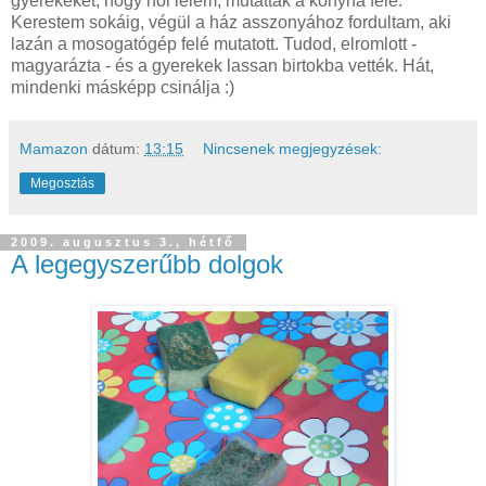
gyerekeket, hogy hol lelem, mutattak a konyha felé.
Kerestem sokáig, végül a ház asszonyához fordultam, aki
lazán a mosogatógép felé mutatott. Tudod, elromlott -
magyarázta - és a gyerekek lassan birtokba vették. Hát,
mindenki másképp csinálja :)
Mamazon
dátum:
13:15
Nincsenek megjegyzések:
Megosztás
2009. augusztus 3., hétfő
A legegyszerűbb dolgok