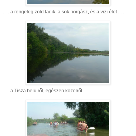
. . . a rengeteg zöld ladik, a sok horgász, és a vizi élet . . .
. . . a Tisza belülről, egészen közelről . . .