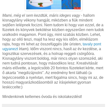
Mami, még el sem kezdtük, máris ideges vagy
- hallom
kisnagylány vékony hangját, miközben a fiúk mindent
sejtően lelépnek focizni. Nem tudom ki hogy van ezzel, de a
füzetek és könyvek bekötése közben egyszerűen nem tudok
uralkodni magamon. Pont úgy, mint szabás közben. Lehet,
hogy az olló teszi, majd ha lesz egy kis időm, elmélázom
rajta, hogy mi lehet az összefüggés (de úristen,
tavaly pont
ugyanezt
írtam). Időm viszont nincs, hasít az év kezdése, a
logisztikai szervezések, és a holnap reggeli csörgőóra.
Kisnagylány viszont boldog, már nincs olyan szomszéd, aki
nem tudná pontosan, hogy másodikos lesz. Kreativitását
máris elővette, a legolcsóbb 20 forintos füzeteket kérte, mert
ő akarta "megdizájnolni". Az eredmény fent látható (a
legviccesebb a nyelvtan, mert fogalma sincs, hogy mi az, de
hosszú magyarázkodásomból az írásjeleket gyorsan
leskiccelte:)
Mindenkinek kellemes óvoda és iskolakezdést!