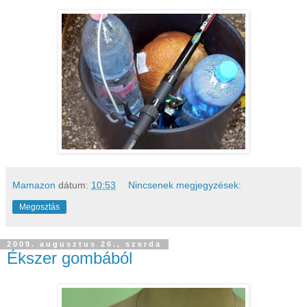
Mamazon
dátum:
10:53
Nincsenek megjegyzések:
Megosztás
2009. augusztus 26., szerda
Ékszer gombából