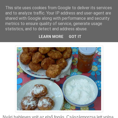
This site uses cookies from Google to deliver its services
MAMAZON
and to analyze traffic. Your IP address and user-agent are
shared with Google along with performance and security
metrics to ensure quality of service, generate usage
statistics, and to detect and address abuse.
2008. augusztus 21., csütörtök
Túrófánk
LEARN MORE
GOT IT
Nyári bableves volt az első fogás. Császármorzsa lett volna