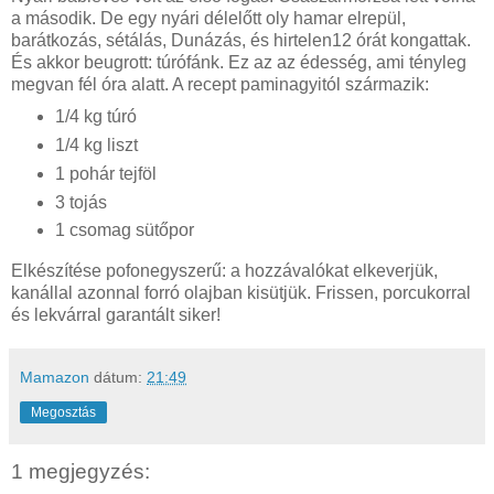
a második. De egy nyári délelőtt oly hamar elrepül,
barátkozás, sétálás, Dunázás, és hirtelen12 órát kongattak.
És akkor beugrott: túrófánk. Ez az az édesség, ami tényleg
megvan fél óra alatt. A recept paminagyitól származik:
1/4 kg túró
1/4 kg liszt
1 pohár tejföl
3 tojás
1 csomag sütőpor
Elkészítése pofonegyszerű: a hozzávalókat elkeverjük,
kanállal azonnal forró olajban kisütjük. Frissen, porcukorral
és lekvárral garantált siker!
Mamazon
dátum:
21:49
Megosztás
1 megjegyzés: