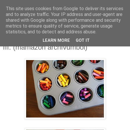
This site uses cookies from Google to deliver its services
MAMAZON
and to analyze traffic. Your IP address and user-agent are
shared with Google along with performance and security
metrics to ensure quality of service, generate usage
statistics, and to detect and address abuse.
2009. december 16., szerda
Karácsonyi ajándék ötletek sajátkezűleg
LEARN MORE
GOT IT
III. (mamazon archívumból)