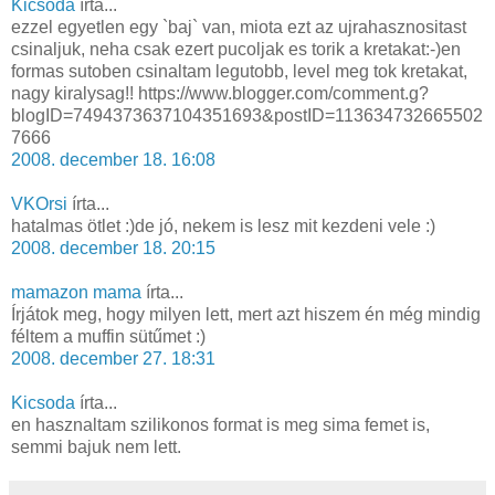
Kicsoda
írta...
ezzel egyetlen egy `baj` van, miota ezt az ujrahasznositast
csinaljuk, neha csak ezert pucoljak es torik a kretakat:-)en
formas sutoben csinaltam legutobb, level meg tok kretakat,
nagy kiralysag!! https://www.blogger.com/comment.g?
blogID=7494373637104351693&postID=113634732665502
7666
2008. december 18. 16:08
VKOrsi
írta...
hatalmas ötlet :)de jó, nekem is lesz mit kezdeni vele :)
2008. december 18. 20:15
mamazon mama
írta...
Írjátok meg, hogy milyen lett, mert azt hiszem én még mindig
féltem a muffin sütűmet :)
2008. december 27. 18:31
Kicsoda
írta...
en hasznaltam szilikonos format is meg sima femet is,
semmi bajuk nem lett.