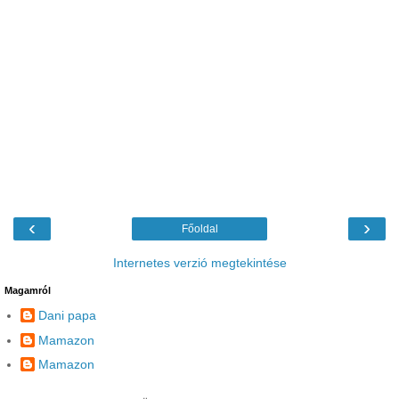
‹
›
Főoldal
Internetes verzió megtekintése
Magamról
Dani papa
Mamazon
Mamazon