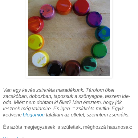
Van egy kevés zsírkréta maradékunk. Tárolom őket
zacskóban, dobozban, tapossuk a szőnyegbe, teszem ide-
oda. Miért nem dobtam ki őket? Mert éreztem, hogy jók
lesznek még valamire. És igen ::: zsírkréta muffin! Egyik
kedvenc
blogomon
találtam az ötletet, szerintem zseniális.
És azóta megjegyzések is születtek, méghozzá hasznosak: