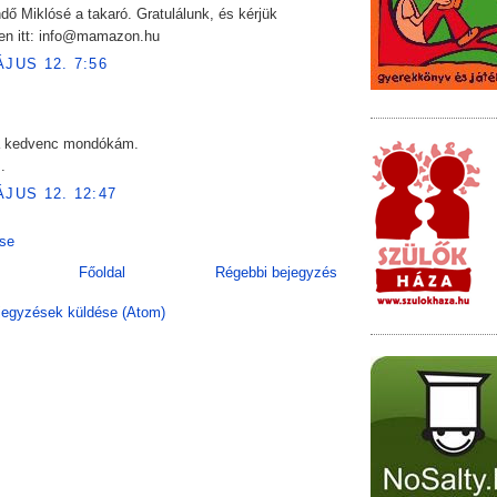
endő Miklósé a takaró. Gratulálunk, és kérjük
zen itt: info@mamazon.hu
ÁJUS 12. 7:56
a kedvenc mondókám.
.
ÁJUS 12. 12:47
se
Főoldal
Régebbi bejegyzés
egyzések küldése (Atom)