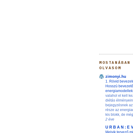
MOSTANÁBAN
OLVASOM
zimonyi.hu
1. Rövid bevezet
Hosszú bevezet
energiamodelle
valahol el kell ke
diétás élményei
bejegyzésnek az
része az energia
kis blokk, de még 
2 éve
U R B A N : E 
Melyik tervező m