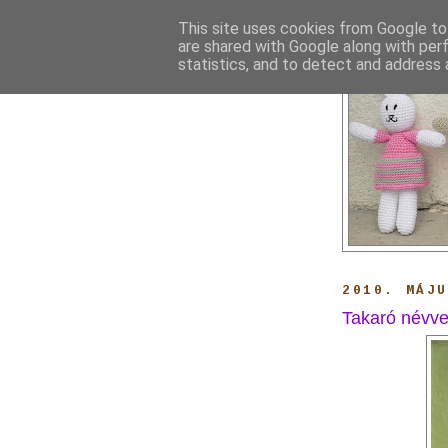
This site uses cookies from Google to 
are shared with Google along with per
statistics, and to detect and address 
2010. MÁJU
Takaró névv