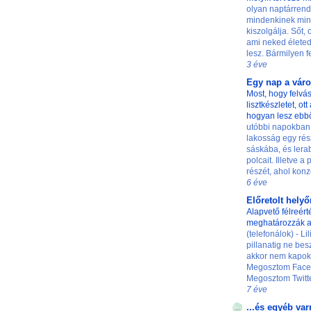
olyan naptárrend
mindenkinek min
kiszolgálja. Sőt,
ami neked életed
lesz. Bármilyen fe
3 éve
Egy nap a vár
Most, hogy felvás
lisztkészletet, ot
hogyan lesz ebb
utóbbi napokban
lakosság egy rés
sáskába, és lerab
polcait. Illetve a
részét, ahol konze
6 éve
Előretolt hely
Alapvető félreért
meghatározzák a
(telefonálok) - L
pillanatig ne besz
akkor nem kapok 
Megosztom Faceb
Megosztom Twittere
7 éve
...és egyéb var