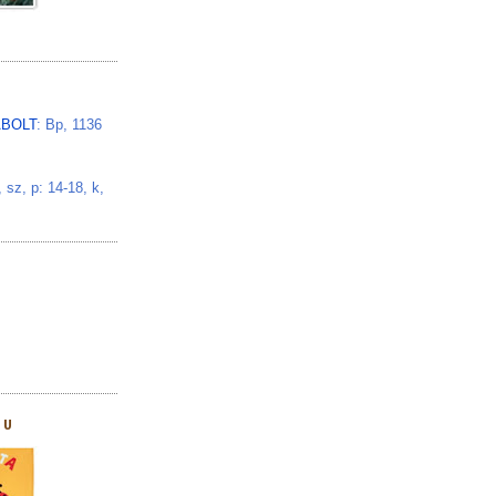
BOLT
: Bp, 1136
z, p: 14-18, k,
HU