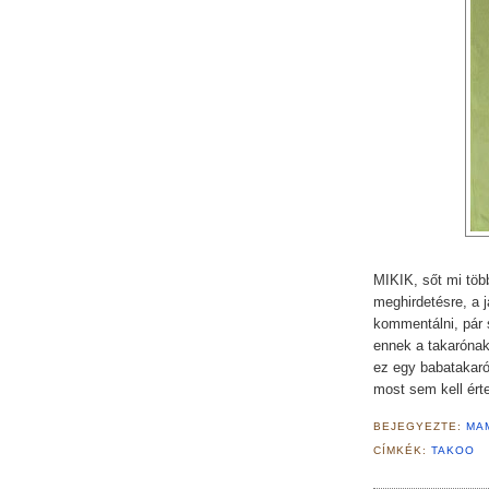
MIKIK, sőt mi töb
meghirdetésre, a 
kommentálni, pár 
ennek a takarónak
ez egy babatakaró 
most sem kell ér
BEJEGYEZTE:
MA
CÍMKÉK:
TAKOO