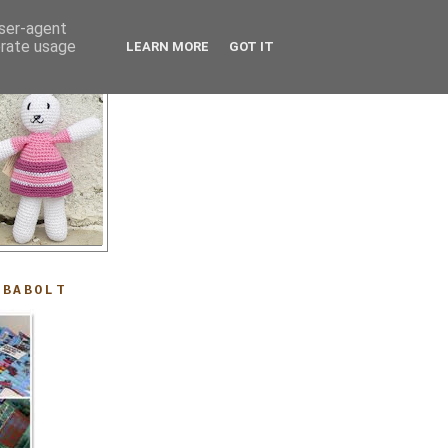
user-agent
erate usage
LEARN MORE
GOT IT
ABABOLT