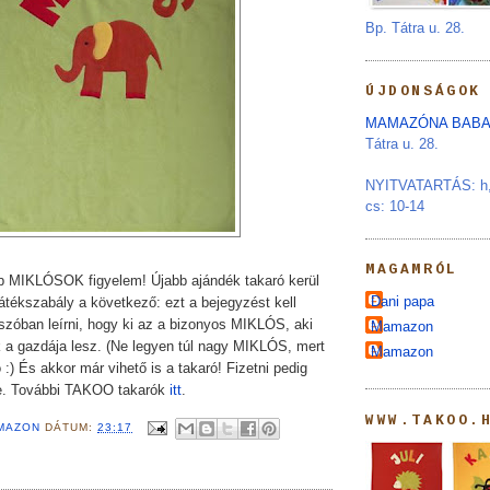
Bp. Tátra u. 28.
ÚJDONSÁGOK
MAMAZÓNA BABA
Tátra u. 28.
NYITVATARTÁS: h, s
cs: 10-14
MAGAMRÓL
b MIKLÓSOK figyelem! Újabb ajándék takaró kerül
Dani papa
játékszabály a következő: ezt a bejegyzést kell
szóban leírni, hogy ki az a bizonyos MIKLÓS, aki
Mamazon
 a gazdája lesz. (Ne legyen túl nagy MIKLÓS, mert
Mamazon
:) És akkor már vihető is a takaró! Fizetni pedig
te. További TAKOO takarók
itt
.
WWW.TAKOO.
MAZON
DÁTUM:
23:17