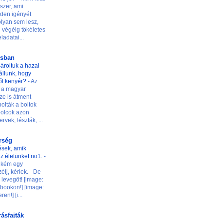
szer, ami
den igényét
 olyan sem lesz,
 végéig tökéletes
ladatai...
osban
ároltuk a hazai
t állunk, hogy
ől kenyér?
-
Az
 a magyar
ze is átment
olták a boltok
 polcok azon
rvek, tészták, ...
őrség
ések, amik
z életünket no1.
-
ilikém egy
élj, kérlek. - De
levegöt! [image:
ookon!] [image:
n!] [i...
rásfajták