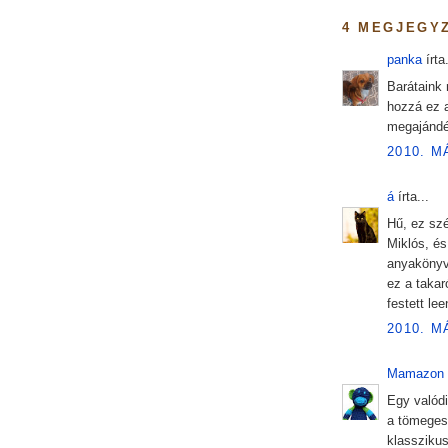
4 MEGJEGY
panka
írta.
Barátaink 
hozzá ez a
megajándé
2010. M
á
írta...
Hű, ez szé
Miklós, és
anyakönyv
ez a takar
festett le
2010. M
Mamazon
Egy valód
a tömeges 
klassziku