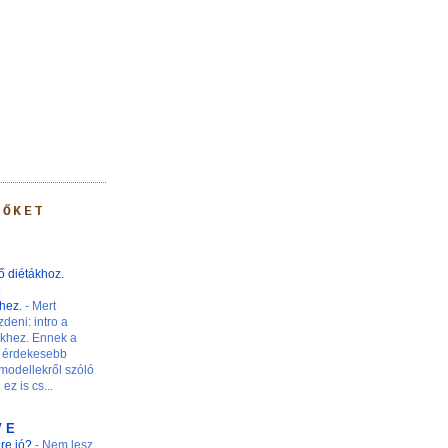
 ŐKET
ő diétákhoz.
ő
khez.
-
Mert
zdeni: intro a
nkhez. Ennek a
 érdekesebb
modellekről szóló
ez is cs...
V E
ire jó?
-
Nem lesz