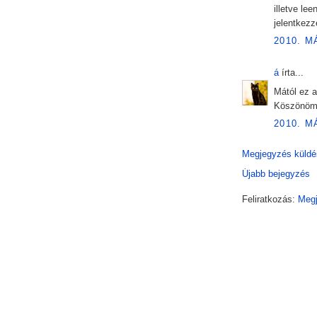
illetve le
jelentkez
2010. M
á
írta...
Mától ez 
Köszönöm
2010. M
Megjegyzés küldé
Újabb bejegyzés
Feliratkozás:
Megj