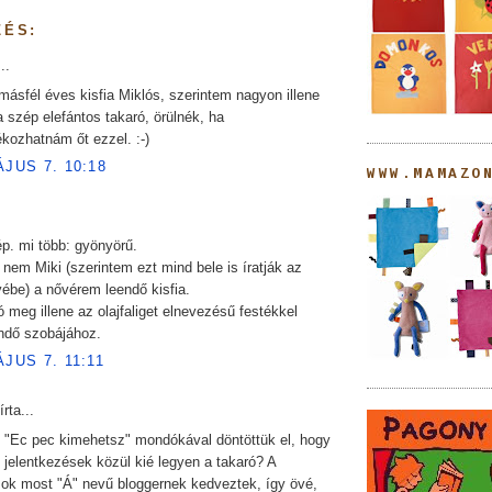
ZÉS:
..
másfél éves kisfia Miklós, szerintem nagyon illene
 szép elefántos takaró, örülnék, ha
kozhatnám őt ezzel. :-)
ÁJUS 7. 10:18
WWW.MAMAZO
p. mi több: gyönyörű.
 nem Miki (szerintem ezt mind bele is íratják az
ébe) a nővérem leendő kisfia.
ó meg illene az olajfaliget elnevezésű festékkel
endő szobájához.
ÁJUS 7. 11:11
írta...
i "Ec pec kimehetsz" mondókával döntöttük el, hogy
jelentkezések közül kié legyen a takaró? A
sok most "Á" nevű bloggernek kedveztek, így övé,