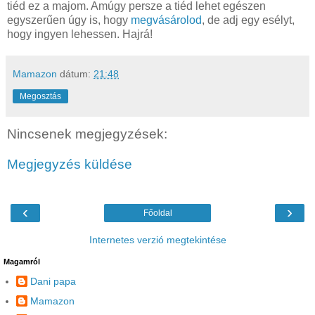
tiéd ez a majom. Amúgy persze a tiéd lehet egészen
egyszerűen úgy is, hogy
megvásárolod
, de adj egy esélyt,
hogy ingyen lehessen. Hajrá!
Mamazon
dátum:
21:48
Megosztás
Nincsenek megjegyzések:
Megjegyzés küldése
‹
›
Főoldal
Internetes verzió megtekintése
Magamról
Dani papa
Mamazon