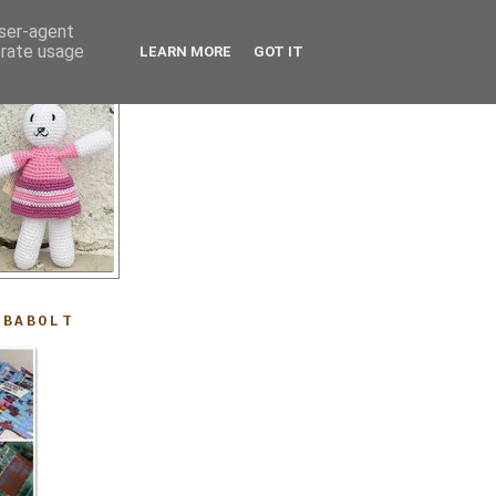
user-agent
erate usage
LEARN MORE
GOT IT
ABABOLT