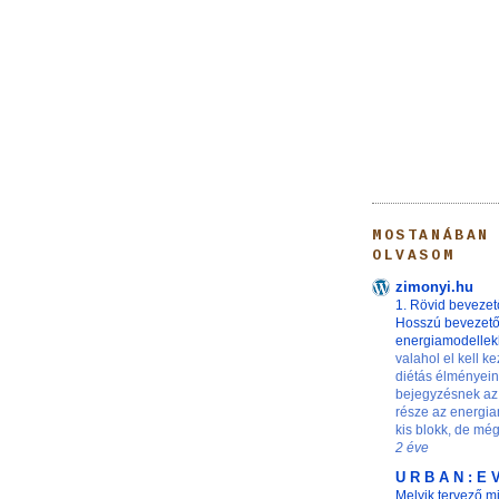
MOSTANÁBAN
OLVASOM
zimonyi.hu
1. Rövid bevezet
Hosszú bevezet
energiamodelle
valahol el kell ke
diétás élményei
bejegyzésnek az
része az energia
kis blokk, de még 
2 éve
U R B A N : E 
Melyik tervező m