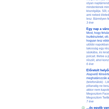
olyan naptárrend
mindenkinek min
kiszolgálja. Sőt,
ami neked életed
lesz. Bármilyen fe
3 éve
Egy nap a vár
Most, hogy felvás
lisztkészletet, ot
hogyan lesz ebb
utóbbi napokban
lakosság egy rés
sáskába, és lerab
polcait. Illetve a
részét, ahol konze
6 éve
Előretolt hely
Alapvető félreért
meghatározzák a
(telefonálok) - L
pillanatig ne besz
akkor nem kapok 
Megosztom Faceb
Megosztom Twittere
7 éve
...és egyéb var