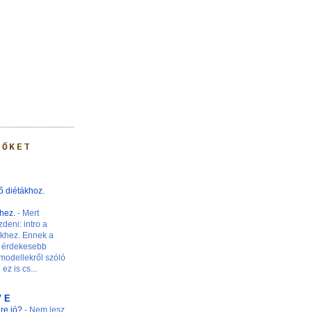
 ŐKET
ő diétákhoz.
ő
khez.
-
Mert
zdeni: intro a
nkhez. Ennek a
 érdekesebb
modellekről szóló
ez is cs...
V E
ire jó?
-
Nem lesz