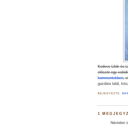
Kedves Lilók és Li
először egy valódi
kommentekben
, v
gazdára talál, kös
BEJEGYEZTE:
MA
1 MEGJEGY
Névtelen ír