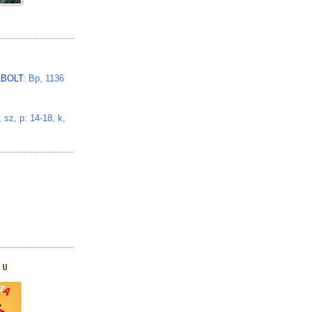
BOLT
: Bp, 1136
z, p: 14-18, k,
HU