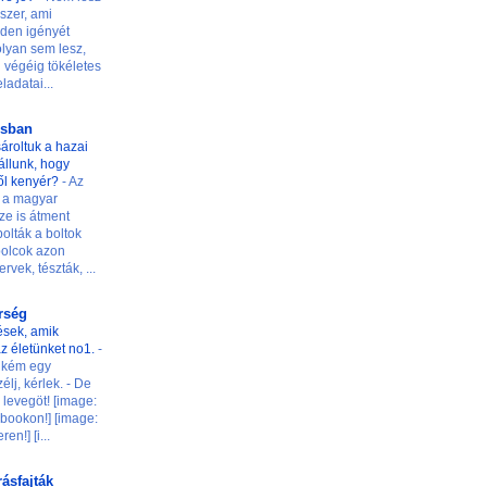
szer, ami
den igényét
 olyan sem lesz,
 végéig tökéletes
ladatai...
osban
ároltuk a hazai
t állunk, hogy
ől kenyér?
-
Az
 a magyar
ze is átment
olták a boltok
 polcok azon
rvek, tészták, ...
őrség
ések, amik
z életünket no1.
-
ilikém egy
élj, kérlek. - De
levegöt! [image:
ookon!] [image:
n!] [i...
rásfajták