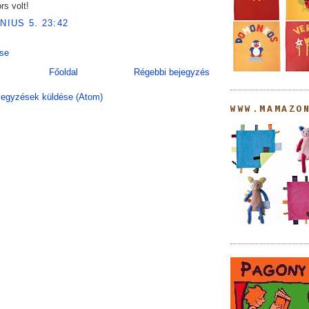
rs volt!
ÚNIUS 5. 23:42
se
Főoldal
Régebbi bejegyzés
egyzések küldése (Atom)
WWW.MAMAZO