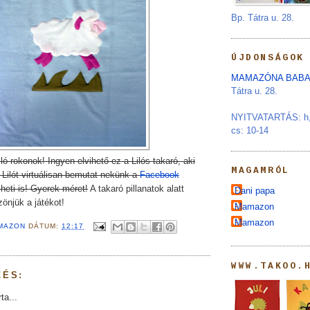
Bp. Tátra u. 28.
ÚJDONSÁGOK
MAMAZÓNA BABA
Tátra u. 28.
NYITVATARTÁS: h, s
cs: 10-14
ló rokonok! Ingyen elvihető ez a Lilós takaró, aki
MAGAMRÓL
 Lilót virtuálisan bemutat nekünk a
Facebook
iheti is! Gyerek méret!
A takaró pillanatok alatt
Dani papa
zönjük a játékot!
Mamazon
Mamazon
MAZON
DÁTUM:
12:17
WWW.TAKOO.
ZÉS:
ta...