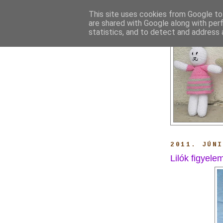
This site uses cookies from Google to 
are shared with Google along with per
statistics, and to detect and address 
2011. JÚN
Lilók figyele