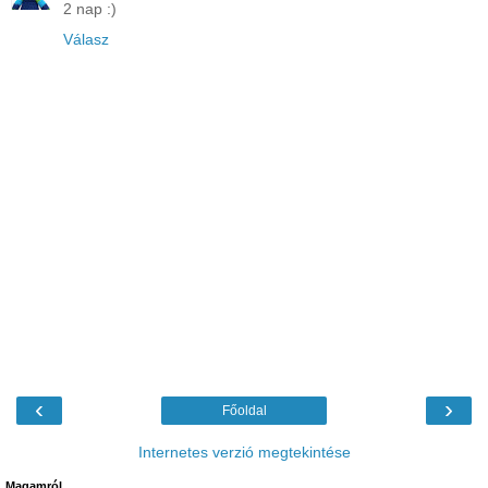
2 nap :)
Válasz
‹
›
Főoldal
Internetes verzió megtekintése
Magamról