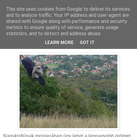
This site uses cookies from Google to deliver its services
MAMAZON
and to analyze traffic. Your IP address and user-agent are
shared with Google along with performance and security
metrics to ensure quality of service, generate usage
statistics, and to detect and address abuse.
2008. szeptember 28., vasárnap
Hórukk
LEARN MORE
GOT IT
Nagykisfiúnak mostanában úgy lehet a legnagyobb örömet