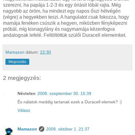
szerezni, ha papája 1-2-3 és egy óriásit lóbál rajta. Még
nagyobb az öröm, ha mindezt egy napos őszi hétvégén
(végre) a hegyekben teszi. A hangulatot csak fokozza, hogy
mamája fenéken csúszik a hegyen, miközben fényképezni
próbál, míg kisnagylány és nagymamája kézenfogva
andalognak lefelé. Feltöltöttük szülői Duracell elemeinket.
Mamazon
dátum:
22:30
Megosztás
2 megjegyzés:
Névtelen
2008. szeptember 30. 15:39
És nálatok meddig tartanak ezek a Duracell elemek? :)
Válasz
Mamazon
2008. október 1. 21:37