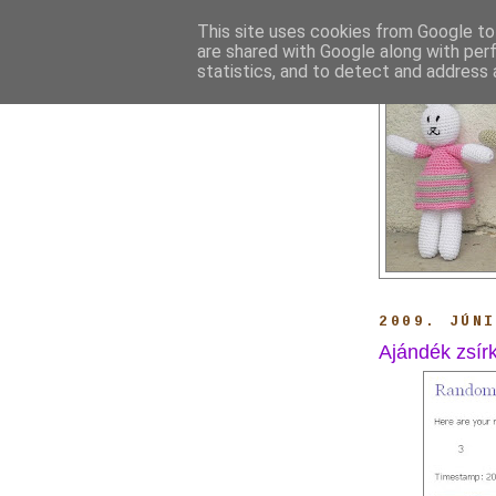
This site uses cookies from Google to 
are shared with Google along with per
statistics, and to detect and address 
2009. JÚN
Ajándék zsír