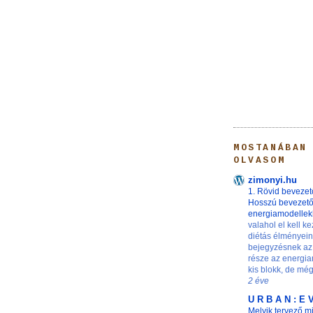
MOSTANÁBAN
OLVASOM
zimonyi.hu
1. Rövid bevezet
Hosszú bevezet
energiamodelle
valahol el kell ke
diétás élményei
bejegyzésnek az
része az energia
kis blokk, de még 
2 éve
U R B A N : E 
Melyik tervező m