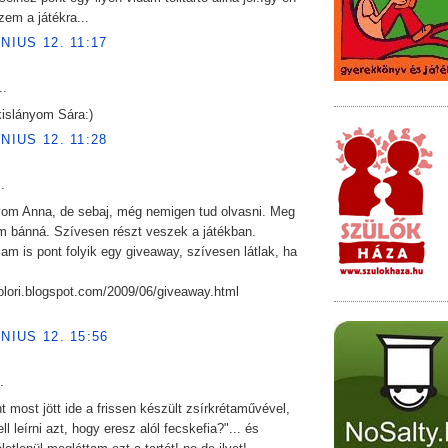
ezem a játékra...
ÚNIUS 12. 11:17
..
islányom Sára:)
ÚNIUS 12. 11:28
.
yom Anna, de sebaj, még nemigen tud olvasni. Meg
 bánná. Szívesen részt veszek a játékban.
m is pont folyik egy giveaway, szívesen látlak, ha
kolori.blogspot.com/2009/06/giveaway.html
ÚNIUS 12. 15:56
.
 most jött ide a frissen készült zsírkrétaművével,
l leírni azt, hogy eresz alól fecskefia?"... és