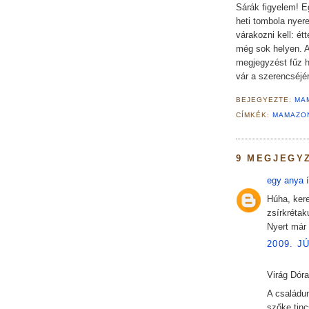
Sárák figyelem! E
heti tombola nye
várakozni kell: ét
még sok helyen. A
megjegyzést fűz h
vár a szerencséjé
BEJEGYEZTE:
MA
CÍMKÉK:
MAMAZO
9 MEGJEGY
egy anya
í
Húha, ker
zsírkrétak
Nyert már
2009. J
Virág Dóra 
A családu
szőke tinc