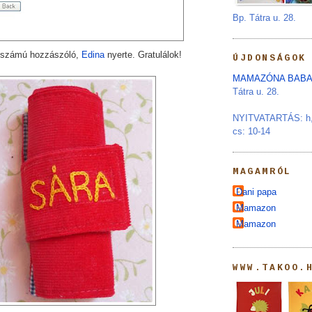
Bp. Tátra u. 28.
. számú hozzászóló,
Edina
nyerte. Gratulálok!
ÚJDONSÁGOK
MAMAZÓNA BABA
Tátra u. 28.
NYITVATARTÁS: h, s
cs: 10-14
MAGAMRÓL
Dani papa
Mamazon
Mamazon
WWW.TAKOO.