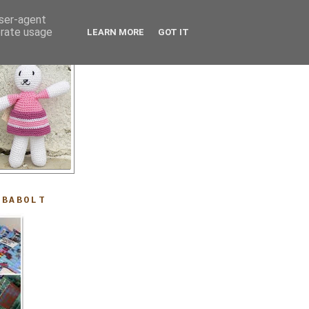
user-agent
erate usage
LEARN MORE
GOT IT
ABABOLT