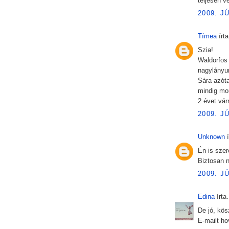
teljesen vé
2009. J
Tímea
írta
Szia!
Waldorfos 
nagylányu
Sára azóta
mindig mo
2 évet vár
2009. J
Unknown
í
Én is szer
Biztosan n
2009. J
Edina
írta.
De jó, kö
E-mailt hov