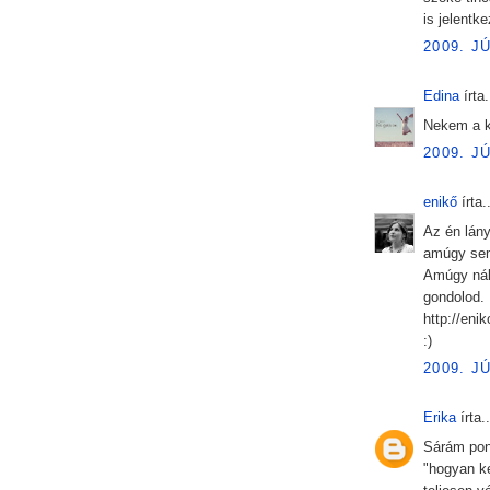
is jelentk
2009. J
Edina
írta.
Nekem a k
2009. J
enikő
írta..
Az én lán
amúgy sem
Amúgy nála
gondolod.
http://eni
:)
2009. J
Erika
írta..
Sárám pont
"hogyan kel