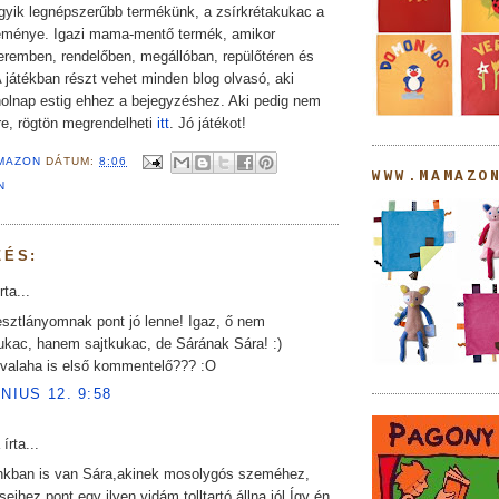
gyik legnépszerűbb termékünk, a zsírkrétakukac a
reménye. Igazi mama-mentő termék, amikor
teremben, rendelőben, megállóban, repülőtéren és
 játékban részt vehet minden blog olvasó, aki
olnap estig ehhez a bejegyzéshez. Aki pedig nem
re, rögtön megrendelheti
itt
. Jó játékot!
MAZON
DÁTUM:
8:06
WWW.MAMAZO
N
ZÉS:
rta...
esztlányomnak pont jó lenne! Igaz, ő nem
ukac, hanem sajtkukac, de Sárának Sára! :)
 valaha is első kommentelő??? :O
ÚNIUS 12. 9:58
írta...
nkban is van Sára,akinek mosolygós szeméhez,
seihez pont egy ilyen vidám tolltartó állna jól.Így én