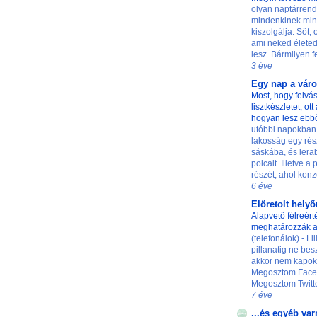
olyan naptárrend
mindenkinek min
kiszolgálja. Sőt,
ami neked életed
lesz. Bármilyen fe
3 éve
Egy nap a vár
Most, hogy felvás
lisztkészletet, ot
hogyan lesz ebb
utóbbi napokban
lakosság egy rés
sáskába, és lerab
polcait. Illetve a
részét, ahol konze
6 éve
Előretolt hely
Alapvető félreért
meghatározzák a
(telefonálok) - L
pillanatig ne besz
akkor nem kapok 
Megosztom Faceb
Megosztom Twittere
7 éve
...és egyéb var