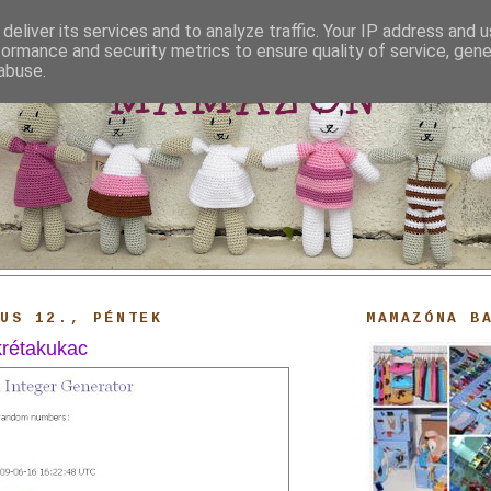
deliver its services and to analyze traffic. Your IP address and 
formance and security metrics to ensure quality of service, gen
abuse.
MAMAZON
IUS 12., PÉNTEK
MAMAZÓNA B
krétakukac