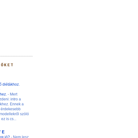
 ŐKET
ő diétákhoz.
ő
khez.
-
Mert
zdeni: intro a
nkhez. Ennek a
 érdekesebb
modellekről szóló
ez is cs...
V E
ire jó?
-
Nem lesz