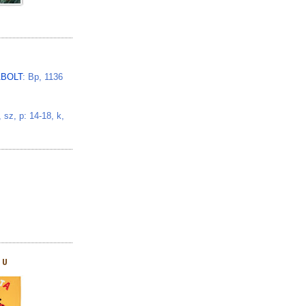
BOLT
: Bp, 1136
z, p: 14-18, k,
HU