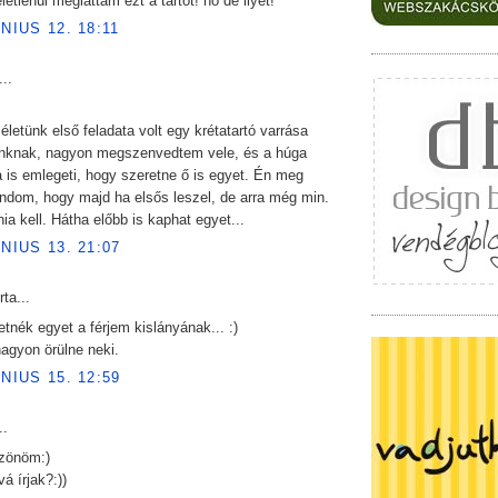
letlenül megláttam ezt a tartót! no de ilyet!
ÚNIUS 12. 18:11
...
életünk első feladata volt egy krétatartó varrása
nknak, nagyon megszenvedtem vele, és a húga
 is emlegeti, hogy szeretne ő is egyet. Én meg
ndom, hogy majd ha elsős leszel, de arra még min.
nia kell. Hátha előbb is kaphat egyet...
ÚNIUS 13. 21:07
rta...
etnék egyet a férjem kislányának... :)
agyon örülne neki.
ÚNIUS 15. 12:59
..
szönöm:)
á írjak?:))