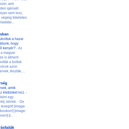
szer, ami
den igényét
 olyan sem lesz,
 végéig tökéletes
ladatai...
osban
ároltuk a hazai
t állunk, hogy
ől kenyér?
-
Az
 a magyar
ze is átment
olták a boltok
 polcok azon
rvek, tészták, ...
őrség
ések, amik
z életünket no1.
-
ilikém egy
élj, kérlek. - De
levegöt! [image:
ookon!] [image:
n!] [i...
rásfajták