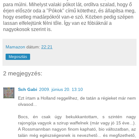
para múlni. Mihelyst valaki pókot lát, ordítva szalad, hogy ő
érjen először oda a "Pókok" című kötethez, és állapítsa meg,
hogy esetleg madárpókról van-e szó. Közben pedig szépen
lassan elfelejtünk félni tőle. Így van ez fóbiáknál a
nagyokosok szerint is.
Mamazon
dátum:
22:21
Megosztás
2 megjegyzés:
Sch Gabi
2009. június 20. 13:10
Ezt írtam a Holland reggelihez, de tatán a régieket már nem
olvasod...
Bocs, én csak úgy bekukkantottam, s szintén nagy
rajongója vagyok a szirup waffelnek (már vagy jó 15 éve...).
A Rossmannban nagyon finom kapható, bio változatban, az
talán még egészségesnek is nevezhető... és megfizethető,