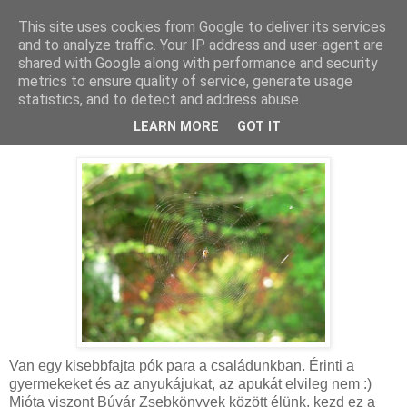
This site uses cookies from Google to deliver its services
MAMAZON
and to analyze traffic. Your IP address and user-agent are
shared with Google along with performance and security
metrics to ensure quality of service, generate usage
statistics, and to detect and address abuse.
2009. június 19., péntek
Pókokról
LEARN MORE
GOT IT
Van egy kisebbfajta pók para a családunkban. Érinti a
gyermekeket és az anyukájukat, az apukát elvileg nem :)
Mióta viszont Búvár Zsebkönyvek között élünk, kezd ez a