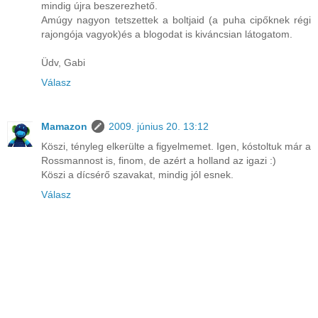
mindig újra beszerezhető.
Amúgy nagyon tetszettek a boltjaid (a puha cipőknek régi
rajongója vagyok)és a blogodat is kiváncsian látogatom.
Üdv, Gabi
Válasz
Mamazon
2009. június 20. 13:12
Köszi, tényleg elkerülte a figyelmemet. Igen, kóstoltuk már a
Rossmannost is, finom, de azért a holland az igazi :)
Köszi a dícsérő szavakat, mindig jól esnek.
Válasz