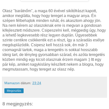
Olasz "barátnőm", a maga 60 évével sikítófrászt kapott,
amikor meglátta, hogy hogy tereget a magyar anya. Én
szépen félbehajtok minden ruhát, és akasztom ahogy jön.
Na nem kérem az olaszoknak erre is megvan a gondosan
kifejlesztett módszere. Csipeszelni kell, mégpedig úgy, hogy
a lehető legkevesebb rész legyen duplán. Ügyesebbek
szinte centikre csökkentik ezt a részt, így a száradás esélye
megduplázódik. Csipesz kell hozzá sok, én már 3
csomagnál tartok, maga a teregetés is sokkal hosszabb
ideig tart, de tényleg gyorsabban szárad, és azóta teregetés
közben mindig egy kicsit olasznak érzem magam :) Itt egy
pár kép, amiket nagykislány készített nekem a blogra, hogy
megmutassam, hogy tereget az olasz nép.
Mamazon
dátum:
23:24
Megosztás
8 megjegyzés: