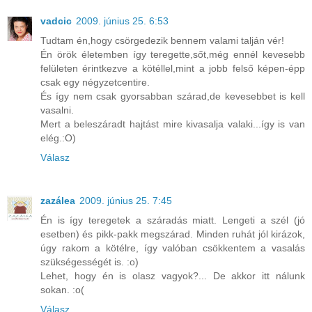
vadcic
2009. június 25. 6:53
Tudtam én,hogy csörgedezik bennem valami talján vér!
Én örök életemben így teregette,sőt,még ennél kevesebb
felületen érintkezve a kötéllel,mint a jobb felső képen-épp
csak egy négyzetcentire.
És így nem csak gyorsabban szárad,de kevesebbet is kell
vasalni.
Mert a beleszáradt hajtást mire kivasalja valaki...így is van
elég.:O)
Válasz
zazálea
2009. június 25. 7:45
Én is így teregetek a száradás miatt. Lengeti a szél (jó
esetben) és pikk-pakk megszárad. Minden ruhát jól kirázok,
úgy rakom a kötélre, így valóban csökkentem a vasalás
szükségességét is. :o)
Lehet, hogy én is olasz vagyok?... De akkor itt nálunk
sokan. :o(
Válasz