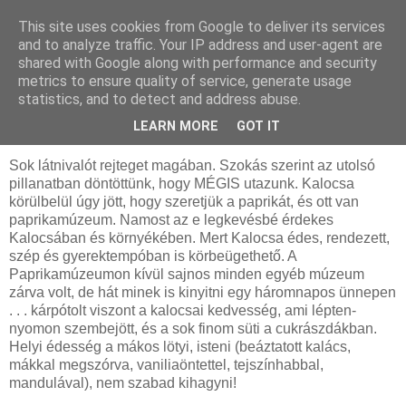
This site uses cookies from Google to deliver its services
MAMAZON
and to analyze traffic. Your IP address and user-agent are
shared with Google along with performance and security
metrics to ensure quality of service, generate usage
statistics, and to detect and address abuse.
2010. március 15., hétfő
Kalocsa és környéke
LEARN MORE
GOT IT
Sok látnivalót rejteget magában. Szokás szerint az utolsó
pillanatban döntöttünk, hogy MÉGIS utazunk. Kalocsa
körülbelül úgy jött, hogy szeretjük a paprikát, és ott van
paprikamúzeum. Namost az e legkevésbé érdekes
Kalocsában és környékében. Mert Kalocsa édes, rendezett,
szép és gyerektempóban is körbeügethető. A
Paprikamúzeumon kívül sajnos minden egyéb múzeum
zárva volt, de hát minek is kinyitni egy háromnapos ünnepen
. . . kárpótolt viszont a kalocsai kedvesség, ami lépten-
nyomon szembejött, és a sok finom süti a cukrászdákban.
Helyi édesség a mákos lötyi, isteni (beáztatott kalács,
mákkal megszórva, vaniliaöntettel, tejszínhabbal,
mandulával), nem szabad kihagyni!