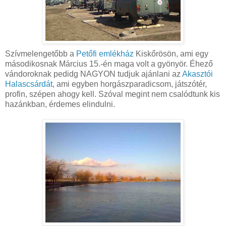
Szívmelengetőbb a
Petőfi emlékház
Kiskőrösön, ami egy
másodikosnak Március 15.-én maga volt a gyönyör. Éhező
vándoroknak pedidg NAGYON tudjuk ajánlani az
Akasztói
Halascsárdát
, ami egyben horgászparadicsom, játszótér,
profin, szépen ahogy kell. Szóval megint nem csalódtunk kis
hazánkban, érdemes elindulni.