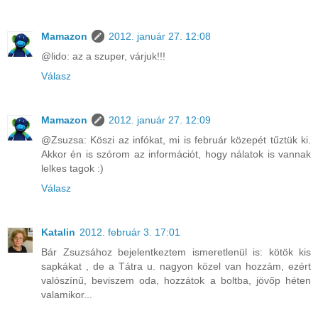
Mamazon
2012. január 27. 12:08
@lido: az a szuper, várjuk!!!
Válasz
Mamazon
2012. január 27. 12:09
@Zsuzsa: Köszi az infókat, mi is február közepét tűztük ki.
Akkor én is szórom az információt, hogy nálatok is vannak
lelkes tagok :)
Válasz
Katalin
2012. február 3. 17:01
Bár Zsuzsához bejelentkeztem ismeretlenül is: kötök kis
sapkákat , de a Tátra u. nagyon közel van hozzám, ezért
valószínű, beviszem oda, hozzátok a boltba, jövőp héten
valamikor...