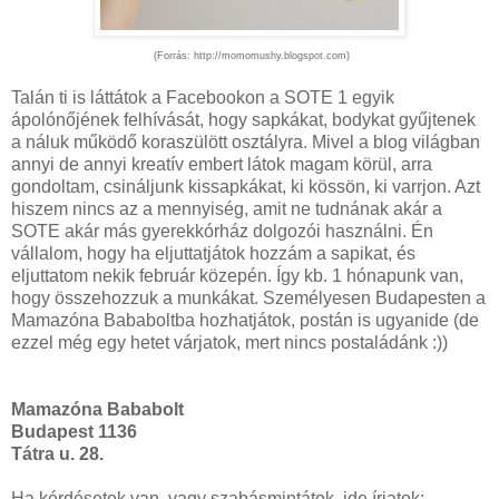
(Forrás: http://momomushy.blogspot.com)
Talán ti is láttátok a Facebookon a SOTE 1 egyik
ápolónőjének felhívását, hogy sapkákat, bodykat gyűjtenek
a náluk működő koraszülött osztályra. Mivel a blog világban
annyi de annyi kreatív embert látok magam körül, arra
gondoltam, csináljunk kissapkákat, ki kössön, ki varrjon. Azt
hiszem nincs az a mennyiség, amit ne tudnának akár a
SOTE akár más gyerekkórház dolgozói használni. Én
vállalom, hogy ha eljuttatjátok hozzám a sapikat, és
eljuttatom nekik február közepén. Így kb. 1 hónapunk van,
hogy összehozzuk a munkákat. Személyesen Budapesten a
Mamazóna Bababoltba hozhatjátok, postán is ugyanide (de
ezzel még egy hetet várjatok, mert nincs postaládánk :))
Mamazóna Bababolt
Budapest 1136
Tátra u. 28.
Ha kérdésetek van, vagy szabásmintátok, ide írjatok: