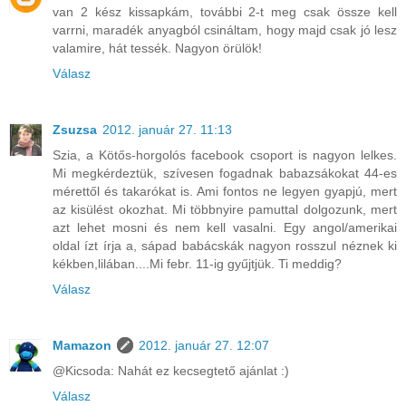
van 2 kész kissapkám, további 2-t meg csak össze kell
varrni, maradék anyagból csináltam, hogy majd csak jó lesz
valamire, hát tessék. Nagyon örülök!
Válasz
Zsuzsa
2012. január 27. 11:13
Szia, a Kötős-horgolós facebook csoport is nagyon lelkes.
Mi megkérdeztük, szívesen fogadnak babazsákokat 44-es
mérettől és takarókat is. Ami fontos ne legyen gyapjú, mert
az kisülést okozhat. Mi többnyire pamuttal dolgozunk, mert
azt lehet mosni és nem kell vasalni. Egy angol/amerikai
oldal ízt írja a, sápad babácskák nagyon rosszul néznek ki
kékben,lilában....Mi febr. 11-ig gyűjtjük. Ti meddig?
Válasz
Mamazon
2012. január 27. 12:07
@Kicsoda: Nahát ez kecsegtető ajánlat :)
Válasz