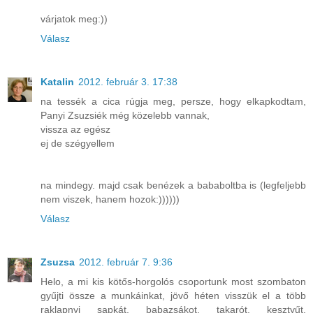
várjatok meg:))
Válasz
Katalin
2012. február 3. 17:38
na tessék a cica rúgja meg, persze, hogy elkapkodtam,
Panyi Zsuzsiék még közelebb vannak,
vissza az egész
ej de szégyellem
na mindegy. majd csak benézek a bababoltba is (legfeljebb
nem viszek, hanem hozok:))))))
Válasz
Zsuzsa
2012. február 7. 9:36
Helo, a mi kis kötős-horgolós csoportunk most szombaton
gyűjti össze a munkáinkat, jövő héten visszük el a több
raklapnyi sapkát, babazsákot, takarót, kesztyűt,