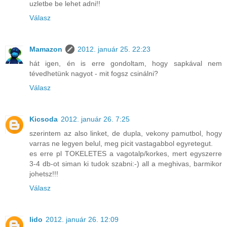
uzletbe be lehet adni!!
Válasz
Mamazon
2012. január 25. 22:23
hát igen, én is erre gondoltam, hogy sapkával nem
tévedhetünk nagyot - mit fogsz csinálni?
Válasz
Kicsoda
2012. január 26. 7:25
szerintem az also linket, de dupla, vekony pamutbol, hogy
varras ne legyen belul, meg picit vastagabbol egyretegut.
es erre pl TOKELETES a vagotalp/korkes, mert egyszerre
3-4 db-ot siman ki tudok szabni:-) all a meghivas, barmikor
johetsz!!!
Válasz
lido
2012. január 26. 12:09