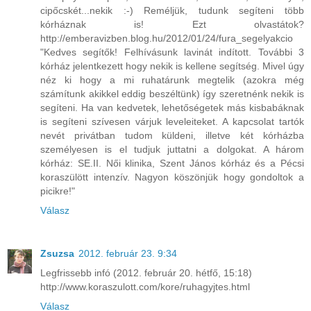
cipőcskét...nekik :-) Reméljük, tudunk segíteni több
kórháznak is! Ezt olvastátok?
http://emberavizben.blog.hu/2012/01/24/fura_segelyakcio
"Kedves segítők! Felhívásunk lavinát indított. További 3
kórház jelentkezett hogy nekik is kellene segítség. Mivel úgy
néz ki hogy a mi ruhatárunk megtelik (azokra még
számítunk akikkel eddig beszéltünk) így szeretnénk nekik is
segíteni. Ha van kedvetek, lehetőségetek más kisbabáknak
is segíteni szívesen várjuk leveleiteket. A kapcsolat tartók
nevét privátban tudom küldeni, illetve két kórházba
személyesen is el tudjuk juttatni a dolgokat. A három
kórház: SE.II. Női klinika, Szent János kórház és a Pécsi
koraszülött intenzív. Nagyon köszönjük hogy gondoltok a
picikre!"
Válasz
Zsuzsa
2012. február 23. 9:34
Legfrissebb infó (2012. február 20. hétfő, 15:18)
http://www.koraszulott.com/kore/ruhagyjtes.html
Válasz