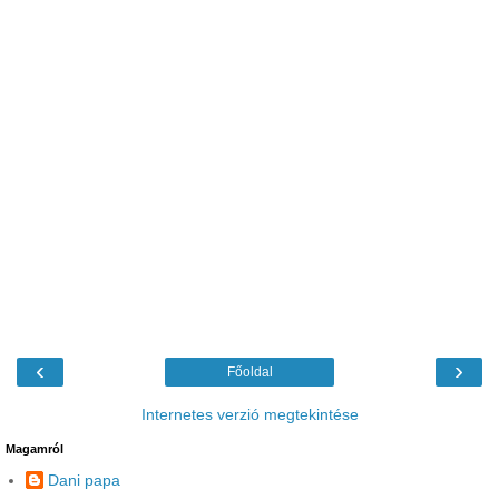
‹
›
Főoldal
Internetes verzió megtekintése
Magamról
Dani papa