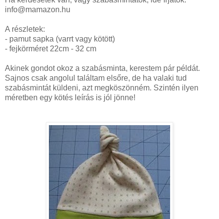
info@mamazon.hu
A részletek:
- pamut sapka (varrt vagy kötött)
- fejkörméret 22cm - 32 cm
Akinek gondot okoz a szabásminta, kerestem pár példát.
Sajnos csak angolul találtam elsőre, de ha valaki tud
szabásmintát küldeni, azt megköszönném. Szintén ilyen
méretben egy kötés leírás is jól jönne!