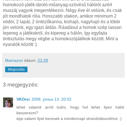
homokozó-játék-tároló-műanyag-szövésű hálóról azért
muszáj vagyok megemlékezni. Négy éve él velünk, és csak
jót mondhatok róla. Hosszabb utakon, amikor minimum 2
vödör, 2 lapát, 2 öntözőkanna, kishajó, nagyhajó és a többi
jön velünk, egy igazi áldás. Ráadásul a homok szép lassan
lepereg a játékokról, és kipereg a hálón, így egyfajta
öntisztulás megy végbe a homokozójátékok között. Mint a
nyaralók között :)
Mamazon
dátum:
22:28
Megosztás
3 megjegyzés:
VKOrsi
2008. június 13. 20:02
lehet valamit arról tudni, hogy hol lehet ilyen hálót
beszerezni?
épp valami ilyet keresek a mindennapi strandolásunkhoz :)