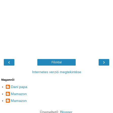
‹
›
Főoldal
Internetes verzió megtekintése
Magamról
Dani papa
Mamazon
Mamazon
Üzemeltető:
Blogger
.