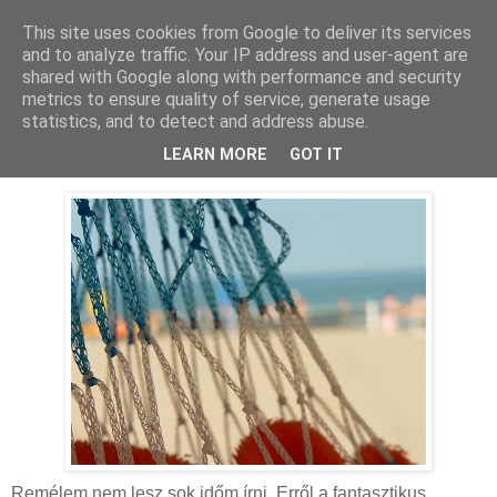
This site uses cookies from Google to deliver its services
MAMAZON
and to analyze traffic. Your IP address and user-agent are
shared with Google along with performance and security
metrics to ensure quality of service, generate usage
statistics, and to detect and address abuse.
2008. június 9., hétfő
Nyaralás gyerekekkel - vízparton
LEARN MORE
GOT IT
Remélem nem lesz sok időm írni. Erről a fantasztikus