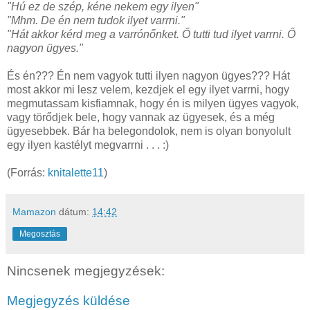
"Hú ez de szép, kéne nekem egy ilyen"
"Mhm. De én nem tudok ilyet varrni."
"Hát akkor kérd meg a varrónőnket. Ő tutti tud ilyet varrni. Ő
nagyon ügyes."
És én??? Én nem vagyok tutti ilyen nagyon ügyes??? Hát
most akkor mi lesz velem, kezdjek el egy ilyet varrni, hogy
megmutassam kisfiamnak, hogy én is milyen ügyes vagyok,
vagy törődjek bele, hogy vannak az ügyesek, és a még
ügyesebbek. Bár ha belegondolok, nem is olyan bonyolult
egy ilyen kastélyt megvarrni . . . :)
(Forrás:
knitalette11
)
Mamazon
dátum:
14:42
Megosztás
Nincsenek megjegyzések:
Megjegyzés küldése