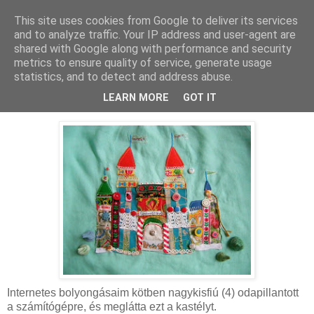
This site uses cookies from Google to deliver its services
MAMAZON
and to analyze traffic. Your IP address and user-agent are
shared with Google along with performance and security
metrics to ensure quality of service, generate usage
statistics, and to detect and address abuse.
2009. január 15., csütörtök
Ügyesek és még ügyesebbek
LEARN MORE
GOT IT
Internetes bolyongásaim kötben nagykisfiú (4) odapillantott
a számítógépre, és meglátta ezt a kastélyt.