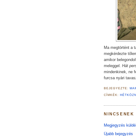
Ma megtörtént a t
megkérdezte tőlem
amikor belegondolt
meleggel.
Hát per
mindenkinek, ne fe
furcsa nyári tava
BEJEGYEZTE:
MA
CÍMKÉK:
HÉTKÖZ
NINCSENEK
Megjegyzés küldé
Újabb bejegyzés