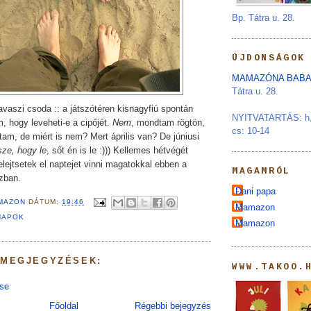
Bp. Tátra u. 28.
ÚJDONSÁGOK
MAMAZÓNA BABA
Tátra u. 28.
avaszi csoda :: a játszótéren kisnagyfiú spontán
NYITVATARTÁS: h, s
, hogy leveheti-e a cipőjét.
Nem
, mondtam rögtön,
cs: 10-14
am, de miért is nem? Mert április van? De júniusi
sze, hogy le
, sőt én is le :))) Kellemes hétvégét
lejtsetek el naptejet vinni magatokkal ebben a
MAGAMRÓL
szban.
Dani papa
MAZON
DÁTUM:
19:46
Mamazon
NAPOK
Mamazon
 MEGJEGYZÉSEK:
WWW.TAKOO.
se
Főoldal
Régebbi bejegyzés