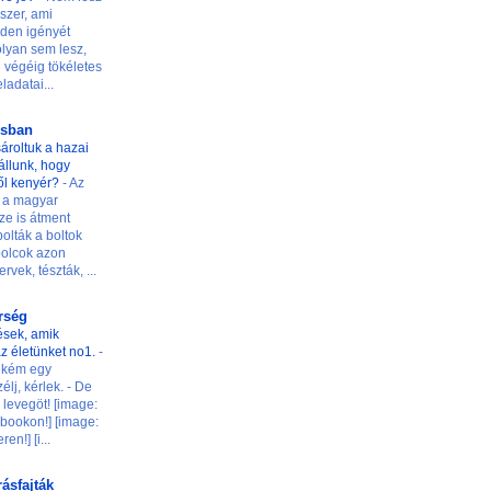
szer, ami
den igényét
 olyan sem lesz,
 végéig tökéletes
ladatai...
osban
ároltuk a hazai
t állunk, hogy
ől kenyér?
-
Az
 a magyar
ze is átment
olták a boltok
 polcok azon
rvek, tészták, ...
őrség
ések, amik
z életünket no1.
-
ilikém egy
élj, kérlek. - De
levegöt! [image:
ookon!] [image:
n!] [i...
rásfajták