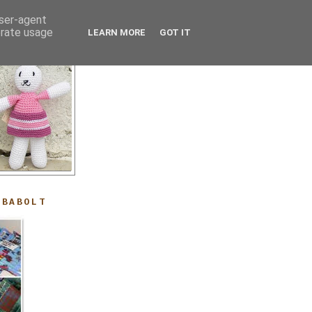
user-agent
erate usage
LEARN MORE
GOT IT
ABABOLT