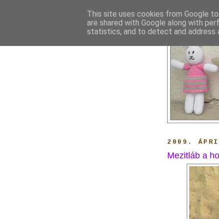
This site uses cookies from Google to 
are shared with Google along with per
statistics, and to detect and address 
2009. ÁPR
Mezitláb a 