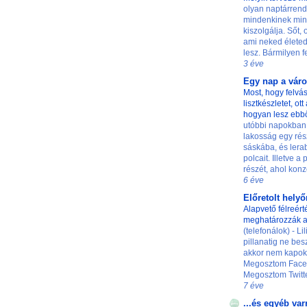
olyan naptárrend
mindenkinek min
kiszolgálja. Sőt,
ami neked életed
lesz. Bármilyen fe
3 éve
Egy nap a vár
Most, hogy felvás
lisztkészletet, ot
hogyan lesz ebb
utóbbi napokban
lakosság egy rés
sáskába, és lerab
polcait. Illetve a
részét, ahol konze
6 éve
Előretolt hely
Alapvető félreért
meghatározzák a
(telefonálok) - L
pillanatig ne besz
akkor nem kapok 
Megosztom Faceb
Megosztom Twittere
7 éve
...és egyéb var