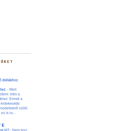
 ŐKET
ő diétákhoz.
ő
khez.
-
Mert
zdeni: intro a
nkhez. Ennek a
 érdekesebb
modellekről szóló
ez is cs...
V E
ire jó?
-
Nem lesz