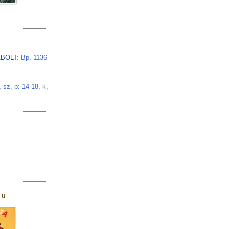
BOLT
: Bp, 1136
z, p: 14-18, k,
HU