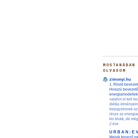
MOSTANÁBAN
OLVASOM
zimonyi.hu
1. Rövid bevezet
Hosszú bevezet
energiamodelle
valahol el kell ke
diétás élményei
bejegyzésnek az
része az energia
kis blokk, de még 
2 éve
U R B A N : E 
Melyik tervező m