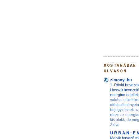
MOSTANÁBAN
OLVASOM
zimonyi.hu
1. Rövid bevezet
Hosszú bevezet
energiamodelle
valahol el kell ke
diétás élményei
bejegyzésnek az
része az energia
kis blokk, de még 
2 éve
U R B A N : E 
Melyik tervező m