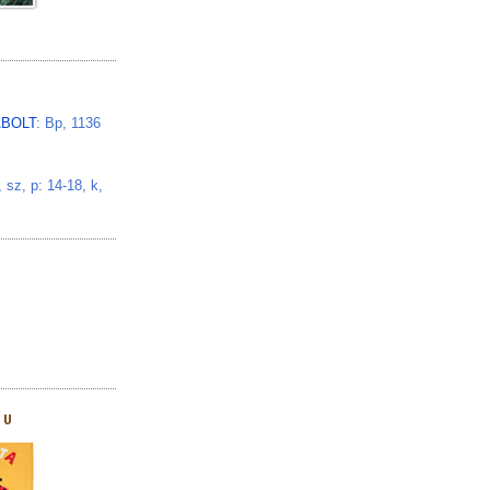
BOLT
: Bp, 1136
z, p: 14-18, k,
HU