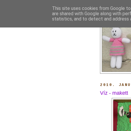
This site uses cookies from Google to 
are shared with Google along with per
statistics, and to detect and address 
2010. JANU
Víz - makett