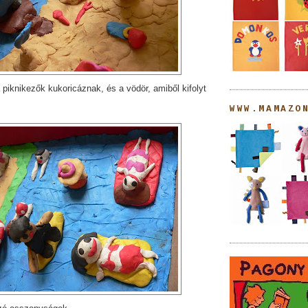
a piknikezők kukoricáznak, és a vödör, amiből kifolyt
WWW.MAMAZO