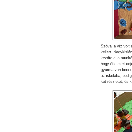
Szóval a víz volt 
kellett. Nagykislá
kezdte el a munkát
hogy ötleteket ad
gyurma van benne,
az iskolába, pedi
két részletet, és