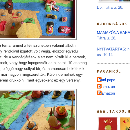
Bp. Tátra u. 28.
ÚJDONSÁGOK
MAMAZÓNA BABA
Tátra u. 28.
a téma, amiről a téli szünetben valamit alkotni
NYITVATARTÁS: h, s
ny rendkívül izgatott volt végig, először egyedül
cs: 10-14
, de a vendégjárások alatt nem bírták ki a barátok,
janak, vagy hogy lapogassák az aljzatot. 10 csomag
 eléggé nagy súllyal bír, és hamarosan beköltözik
MAGAMRÓL
g már nagyon megszerettük. Külön kiemelnék egy-
Dani papa
 kérem drukkolni, mert egyébként ez egy verseny.
Mamazon
Mamazon
WWW.TAKOO.