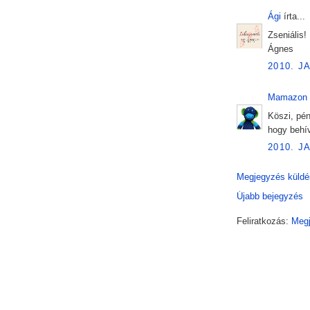
Ági
írta...
Zseniális!
Ágnes
2010. J
Mamazon
Köszi, pén
hogy behív
2010. J
Megjegyzés küldé
Újabb bejegyzés
Feliratkozás:
Megj