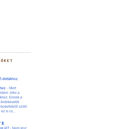
 ŐKET
ő diétákhoz.
ő
khez.
-
Mert
zdeni: intro a
nkhez. Ennek a
 érdekesebb
modellekről szóló
ez is cs...
V E
ire jó?
-
Nem lesz