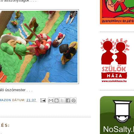
zó asszonyságok . . .
áló úszómester . . .
MAZON
DÁTUM:
21:37
ZÉS: