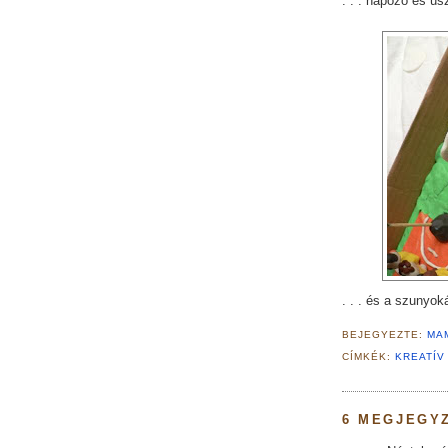
. . . napozó és ús
. . . és a szunyok
BEJEGYEZTE:
MA
CÍMKÉK:
KREATÍV
6 MEGJEGY