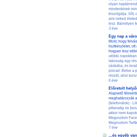
olyan naptárrend
mindenkinek min
kiszolgálja. Sőt,
ami neked életed
lesz. Bármilyen fe
3 éve
Egy nap a vár
Most, hogy felvás
lisztkészletet, ot
hogyan lesz ebb
utóbbi napokban
lakosság egy rés
sáskába, és lerab
polcait. Illetve a
részét, ahol konze
6 éve
Előretolt hely
Alapvető félreért
meghatározzák a
(telefonálok) - L
pillanatig ne besz
akkor nem kapok 
Megosztom Faceb
Megosztom Twittere
7 éve
...és egyéb var