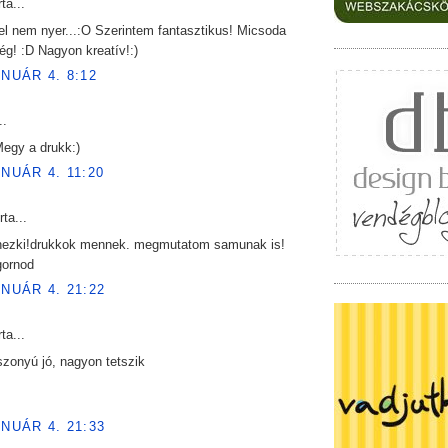
ta...
l nem nyer...:O Szerintem fantasztikus! Micsoda
ég! :D Nagyon kreatív!:)
ANUÁR 4. 8:12
..
Megy a drukk:)
ANUÁR 4. 11:20
rta...
 nezki!drukkok mennek. megmutatom samunak is!
gornod
ANUÁR 4. 21:22
ta...
szonyú jó, nagyon tetszik
ANUÁR 4. 21:33