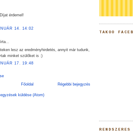
 Díjat érdemel!
ANUÁR 14. 14:02
TAKOO FACE
írta...
teken lesz az eredményhirdetés, annyit már tudunk,
tak minket szülőket is :)
ANUÁR 17. 19:48
se
Főoldal
Régebbi bejegyzés
egyzések küldése (Atom)
RENDSZERES