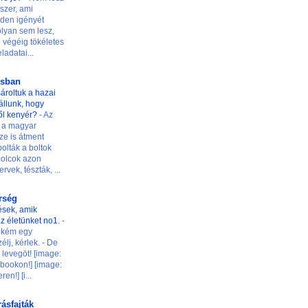
szer, ami
den igényét
 olyan sem lesz,
 végéig tökéletes
ladatai...
osban
ároltuk a hazai
t állunk, hogy
ől kenyér?
-
Az
 a magyar
ze is átment
olták a boltok
 polcok azon
rvek, tészták, ...
őrség
ések, amik
z életünket no1.
-
ilikém egy
élj, kérlek. - De
levegöt! [image:
ookon!] [image:
n!] [i...
rásfajták