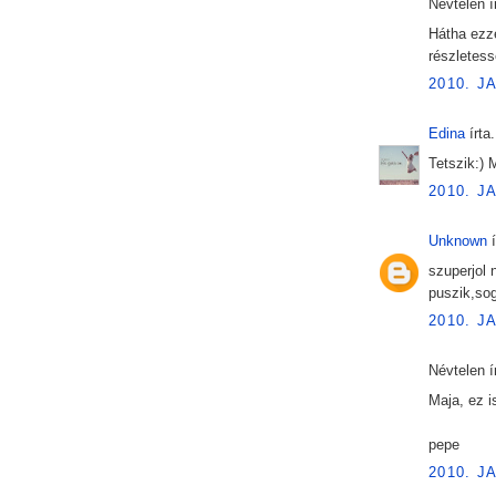
Névtelen ír
Hátha ezze
részletess
2010. J
Edina
írta.
Tetszik:) 
2010. J
Unknown
í
szuperjol
puszik,so
2010. J
Névtelen ír
Maja, ez i
pepe
2010. J