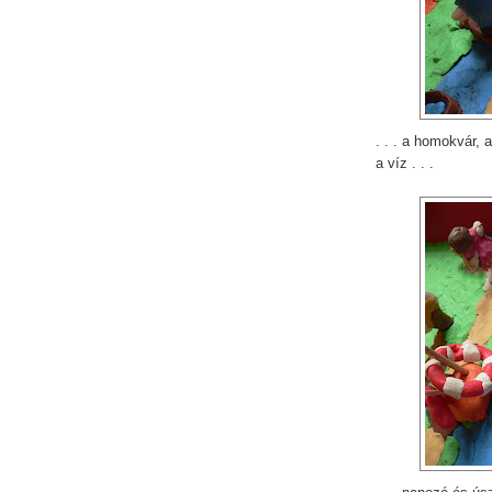
. . . a homokvár, 
a víz . . .