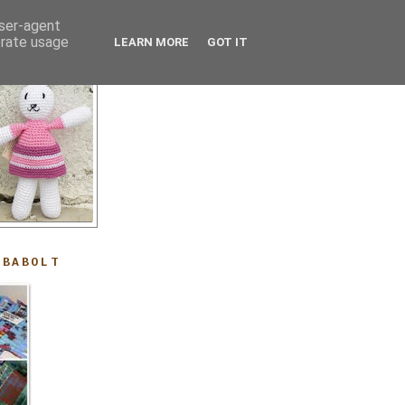
user-agent
erate usage
LEARN MORE
GOT IT
ABABOLT