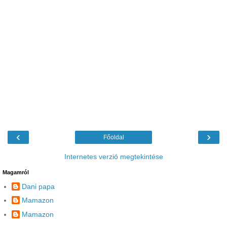
‹
›
Főoldal
Internetes verzió megtekintése
Magamról
Dani papa
Mamazon
Mamazon