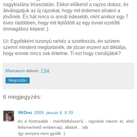
nagykislány íróasztalán. Ekkor előkerül a rajzos doboz, és
átválogatjuk az új rajzokat, hogy mit érdemes elrakni a
jövőnek. És hát nincs is annál édesebb, mint amikor egy 7
éves rádöbben, hogy mit fejlődött az egy évvel ezelőtti
önmagához képest :)
Ui: Egyébként iszonyú nehéz a szortírozás, én szívem
szerint mindent megtartanék, de józan eszem azt diktálja,
hogy ennek nincs sok értelme. Ti ezt hogy csináljátok?
Mamazon
dátum:
7:54
Megosztás
6 megjegyzés:
VKOrsi
2009. január 6. 8:39
én a fontosabb - mérföldkőszerű - rajzokat rakom el, első
felismerhető emberrajz, állatok... stb.
így annyira nem gyűlik :)