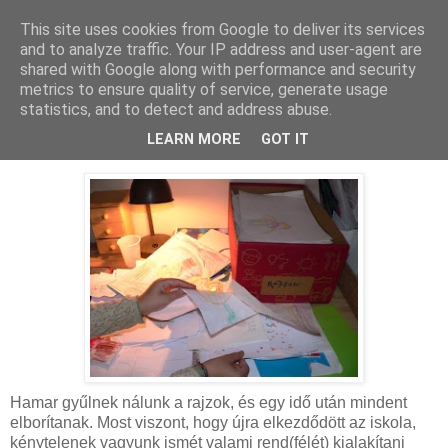
This site uses cookies from Google to deliver its services
MAMAZON
and to analyze traffic. Your IP address and user-agent are
shared with Google along with performance and security
metrics to ensure quality of service, generate usage
statistics, and to detect and address abuse.
2009. január 6., kedd
Pár gyerekrajz . . .
LEARN MORE
GOT IT
Hamar gyűlnek nálunk a rajzok, és egy idő után mindent
elborítanak. Most viszont, hogy újra elkezdődött az iskola,
kénytelenek vagyunk ismét valami rend(félét) kialakítani