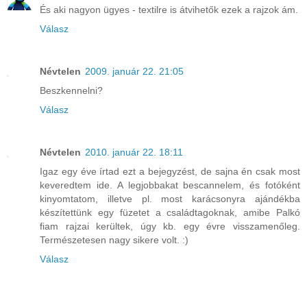
És aki nagyon ügyes - textilre is átvihetők ezek a rajzok ám.
Válasz
Névtelen
2009. január 22. 21:05
Beszkennelni?
Válasz
Névtelen
2010. január 22. 18:11
Igaz egy éve írtad ezt a bejegyzést, de sajna én csak most
keveredtem ide. A legjobbakat bescannelem, és fotóként
kinyomtatom, illetve pl. most karácsonyra ajándékba
készítettünk egy füzetet a családtagoknak, amibe Palkó
fiam rajzai kerültek, úgy kb. egy évre visszamenőleg.
Természetesen nagy sikere volt. :)
Válasz