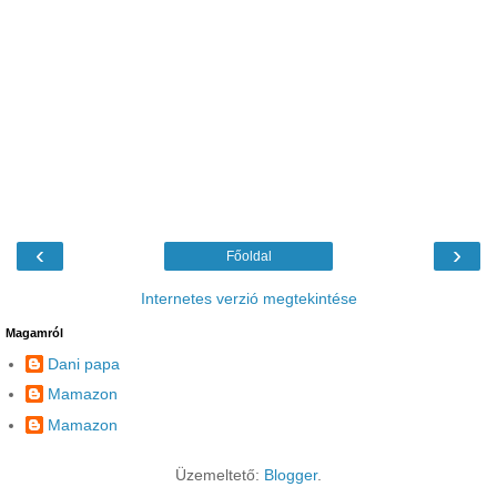
‹
›
Főoldal
Internetes verzió megtekintése
Magamról
Dani papa
Mamazon
Mamazon
Üzemeltető:
Blogger
.