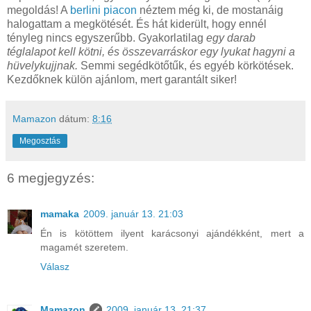
megoldás! A
berlini piacon
néztem még ki, de mostanáig
halogattam a megkötését. És hát kiderült, hogy ennél
tényleg nincs egyszerűbb. Gyakorlatilag
egy darab
téglalapot kell kötni, és összevarráskor egy lyukat hagyni a
hüvelykujjnak.
Semmi segédkötőtűk, és egyéb körkötések.
Kezdőknek külön ajánlom, mert garantált siker!
Mamazon
dátum:
8:16
Megosztás
6 megjegyzés:
mamaka
2009. január 13. 21:03
Én is kötöttem ilyent karácsonyi ajándékként, mert a
magamét szeretem.
Válasz
Mamazon
2009. január 13. 21:37