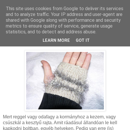
This site uses cookies from Google to deliver its services
MAMAZON
and to analyze traffic. Your IP address and user-agent are
shared with Google along with performance and security
metrics to ensure quality of service, generate usage
statistics, and to detect and address abuse.
2009. január 13., kedd
Ujj nélküli kesztyű
LEARN MORE
GOT IT
Mert reggel vagy odafagy a kormányhoz a kezem, vagy
csúszkál a kesztyű rajta. Amit ráadásul állandóan le kell
kapkodni boltban, egyéb helyeken. Pedig van erre (is)