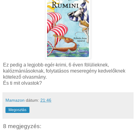
Ez pedig a legjobb egér-krimi, 6 éven fölülieknek,
kalózmániásoknak, folytatásos meseregény kedvelőknek
kötelező olvasmány.
És ti mit olvastok?
Mamazon
dátum:
21:46
Megosztás
8 megjegyzés: