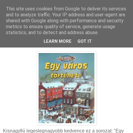
This site uses cookies from Google to deliver its services
MAMAZON
and to analyze traffic. Your IP address and user-agent are
shared with Google along with performance and security
metrics to ensure quality of service, generate usage
statistics, and to detect and address abuse.
2009. április 7., kedd
Amiket mostanában olvasunk
LEARN MORE
GOT IT
Kisnagyfiú legeslegnagyobb kedvence ez a sorozat: "Egy