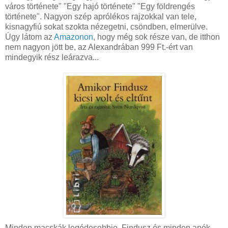
város története" "Egy hajó története" "Egy földrengés
története". Nagyon szép aprólékos rajzokkal van tele,
kisnagyfiú sokat szokta nézegetni, csöndben, elmerülve.
Úgy látom az
Amazonon
, hogy még sok része van, de itthon
nem nagyon jött be, az Alexandrában 999 Ft.-ért van
mindegyik rész leárazva...
Minden macskák legédesebbje, Findusz és minden apók