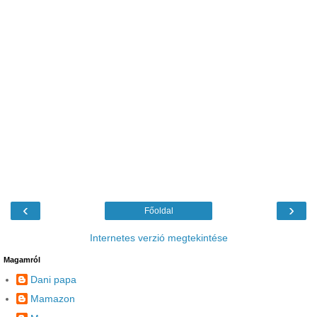
‹
›
Főoldal
Internetes verzió megtekintése
Magamról
Dani papa
Mamazon