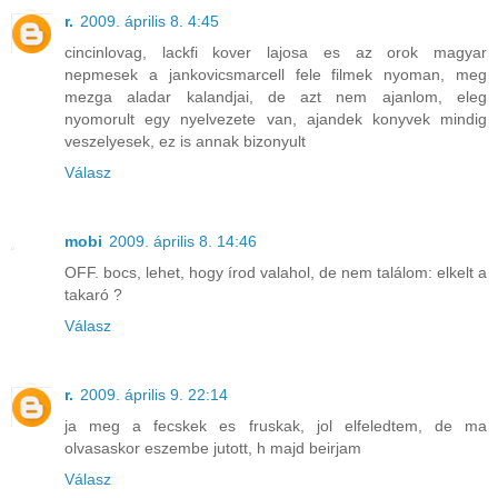
r.
2009. április 8. 4:45
cincinlovag, lackfi kover lajosa es az orok magyar
nepmesek a jankovicsmarcell fele filmek nyoman, meg
mezga aladar kalandjai, de azt nem ajanlom, eleg
nyomorult egy nyelvezete van, ajandek konyvek mindig
veszelyesek, ez is annak bizonyult
Válasz
mobi
2009. április 8. 14:46
OFF. bocs, lehet, hogy írod valahol, de nem találom: elkelt a
takaró ?
Válasz
r.
2009. április 9. 22:14
ja meg a fecskek es fruskak, jol elfeledtem, de ma
olvasaskor eszembe jutott, h majd beirjam
Válasz