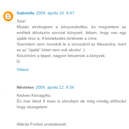
Gabriella
2009. április 10. 9:47
Szia!
Miután elrobogtam a könyvesboltba, és megvettem az
említett időutazós sorozat könyveit, láttam, hogy van egy
újabb rész is. A közlekedés története a címe.
Szerintem nem mondott le a sorozatról az Alexandra, mert
ez az "újabb" kötet nem volt akciós! :)
Köszönöm a tippet, nagyon tetszenek a könyvek.
G.
Válasz
Névtelen
2009. április 12. 9:34
Kedves Kisnagyfiú,
Én már látod 9 éves is elmultam de még mindig előfurdul
hogy nézegetem.
Aláirás:Fontos unokatesvér.