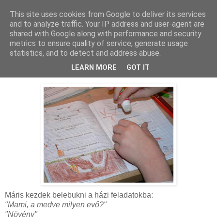
This site uses cookies from Google to deliver its services
MAMAZON
and to analyze traffic. Your IP address and user-agent are
shared with Google along with performance and security
metrics to ensure quality of service, generate usage
statistics, and to detect and address abuse.
2010. január 24., vasárnap
Házi feladat - vasárnap este
LEARN MORE
GOT IT
Máris kezdek belebukni a házi feladatokba:
"Mami, a medve milyen evő?"
"Növény"