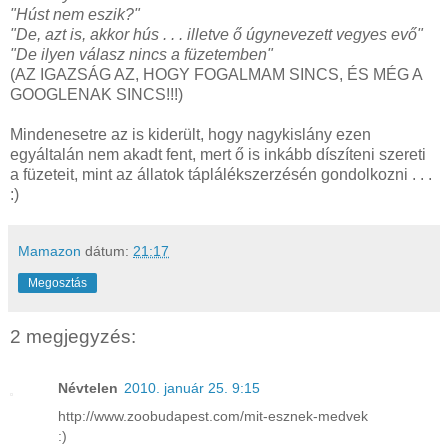
"Húst nem eszik?"
"De, azt is, akkor hús . . . illetve ő úgynevezett vegyes evő"
"De ilyen válasz nincs a füzetemben"
(AZ IGAZSÁG AZ, HOGY FOGALMAM SINCS, ÉS MÉG A
GOOGLENAK SINCS!!!)
Mindenesetre az is kiderült, hogy nagykislány ezen
egyáltalán nem akadt fent, mert ő is inkább díszíteni szereti
a füzeteit, mint az állatok táplálékszerzésén gondolkozni . . .
:)
Mamazon
dátum:
21:17
Megosztás
2 megjegyzés:
Névtelen
2010. január 25. 9:15
http://www.zoobudapest.com/mit-esznek-medvek
:)