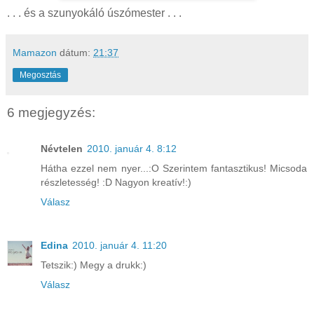
. . . és a szunyokáló úszómester . . .
Mamazon
dátum:
21:37
Megosztás
6 megjegyzés:
Névtelen
2010. január 4. 8:12
Hátha ezzel nem nyer...:O Szerintem fantasztikus! Micsoda
részletesség! :D Nagyon kreatív!:)
Válasz
Edina
2010. január 4. 11:20
Tetszik:) Megy a drukk:)
Válasz