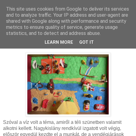
This site uses cookies from Google to deliver its services
MAMAZON
and to analyze traffic. Your IP address and user-agent are
shared with Google along with performance and security
metrics to ensure quality of service, generate usage
statistics, and to detect and address abuse.
2010. január 3., vasárnap
Víz - makett
LEARN MORE
GOT IT
Szóval a víz volt a téma, amiről a téli szünetben valamit
alkotni kellett. Nagykislány rendkívül izgatott volt végig,
először egyedül kezdte el a munkát, de a vendégjárások