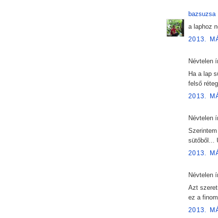
bazsuzsa
í
a laphoz n
2013. M
Névtelen ír
Ha a lap s
felső réte
2013. M
Névtelen ír
Szerintem 
sütőből...
2013. M
Névtelen ír
Azt szeret
ez a finom
2013. M