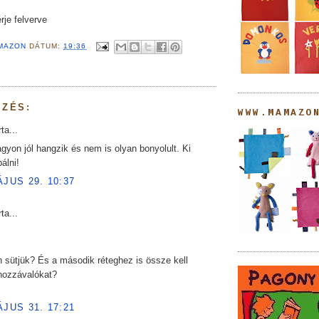
rje felverve
MAZON
DÁTUM:
19:36
YZÉS:
WWW.MAMAZO
ta...
gyon jól hangzik és nem is olyan bonyolult. Ki
álni!
ÁJUS 29. 10:37
ta...
 sütjük? És a második réteghez is össze kell
 hozzávalókat?
ÁJUS 31. 17:21