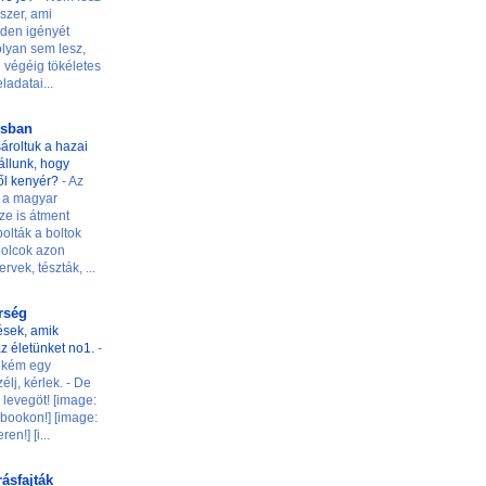
szer, ami
den igényét
 olyan sem lesz,
 végéig tökéletes
ladatai...
osban
ároltuk a hazai
t állunk, hogy
ől kenyér?
-
Az
 a magyar
ze is átment
olták a boltok
 polcok azon
rvek, tészták, ...
őrség
ések, amik
z életünket no1.
-
ilikém egy
élj, kérlek. - De
levegöt! [image:
ookon!] [image:
n!] [i...
rásfajták