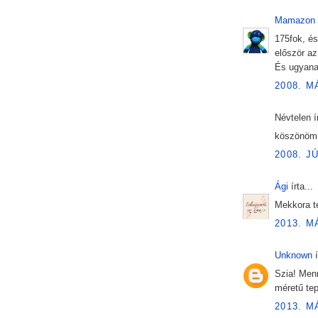
Mamazon
175fok, és
először az 
És ugyana
2008. M
Névtelen ír
köszönöm,
2008. J
Ági
írta...
Mekkora t
2013. M
Unknown
í
Szia! Menn
méretű tep
2013. M