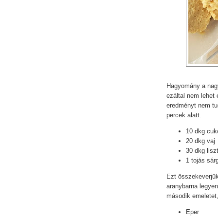
Hagyomány a nagy
ezáltal nem lehet 
eredményt nem tudt
percek alatt.
10 dkg cuk
20 dkg vaj
30 dkg lisz
1 tojás sár
Ezt összekeverjük,
aranybarna legyen
második emeletet,
Eper