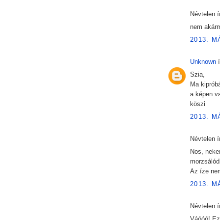
Névtelen ír
nem akárm
2013. M
Unknown
í
Szia,
Ma kiprób
a képen va
köszi
2013. M
Névtelen ír
Nos, nekem
morzsálódi
Az íze nem
2013. M
Névtelen ír
Váóóó! Ez