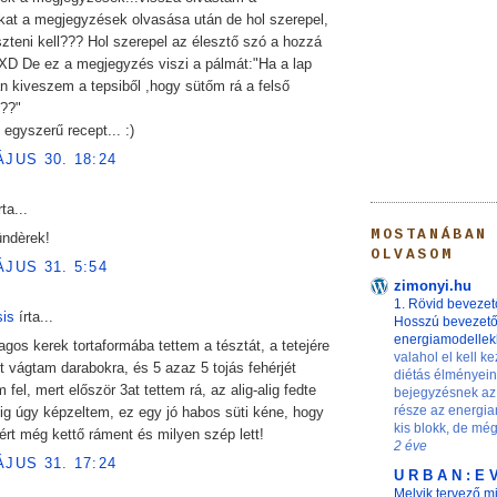
kat a megjegyzések olvasása után de hol szerepel,
zteni kell??? Hol szerepel az élesztő szó a hozzá
 XD De ez a megjegyzés viszi a pálmát:"Ha a lap
n kiveszem a tepsiből ,hogy sütőm rá a felső
???"
 egyszerű recept... :)
ÁJUS 30. 18:24
ta...
MOSTANÁBAN
ndèrek!
OLVASOM
ÁJUS 31. 5:54
zimonyi.hu
1. Rövid bevezet
sis
írta...
Hosszú bevezet
energiamodelle
agos kerek tortaformába tettem a tésztát, a tetejére
valahol el kell ke
et vágtam darabokra, és 5 azaz 5 tojás fehérjét
diétás élményei
 fel, mert először 3at tettem rá, az alig-alig fedte
bejegyzésnek az
része az energia
ig úgy képzeltem, ez egy jó habos süti kéne, hogy
kis blokk, de még 
ért még kettő ráment és milyen szép lett!
2 éve
ÁJUS 31. 17:24
U R B A N : E 
Melyik tervező m