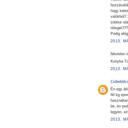
hozzávaló
hogy keles
valókból?
sütése utá
réteget??
Pedig elég
2013. M
Névtelen ír
Konyha Tü
2013. M
Csibebölc
Én egy átl
fél kg epr
használtam
be, én ped
legyen, ez
2013. M