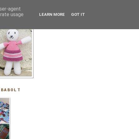
user-agent
erate usage
LEARN MORE
GOT IT
ABABOLT