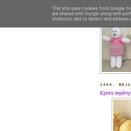
This site uses cookies from Google to 
are shared with Google along with per
statistics, and to detect and address 
2008. MÁJ
Epres lepény