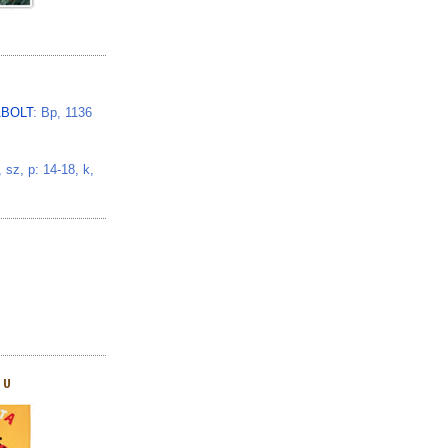
BOLT
: Bp, 1136
z, p: 14-18, k,
HU