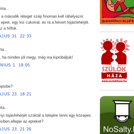
írta...
 a második réteget szép finoman kell ráhelyezni:
epret, egy kis cukorral, és rá a felvert tojásfehérjét.
z a hőfok.
ÁJUS 31. 22:33
ta...
 ha minden jól megy, még ma kipróbáljuk!
ÚNIUS 1. 19:05
epsibe?
ÁJUS 23. 18:21
rta...
yi tojásfehérjét szoktál a tetejére tenni egy közepes
siben,ellepje az epreket?
ÁJUS 23. 21:26