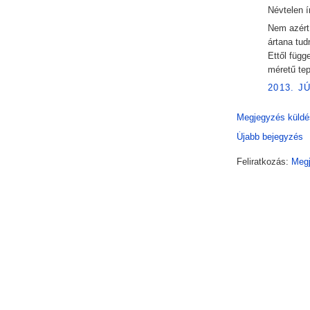
Névtelen ír
Nem azért,
ártana tud
Ettől függ
méretű tep
2013. J
Megjegyzés küldé
Újabb bejegyzés
Feliratkozás:
Megj