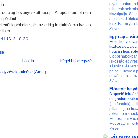
olyan naptárrend
ta...
mindenkinek min
 de elég hevenyészett recept. A tepsi méretét nem
kiszolgálja. Sőt,
ni például.
ami neked életed
lesz. Bármilyen fe
etlenül kipróbálom, és az eddig leírtakból okulva kis
3 éve
siben.
Egy nap a vár
ÚNIUS 3. 0:36
Most, hogy felvás
lisztkészletet, ot
hogyan lesz ebb
se
utóbbi napokban
Főoldal
Régebbi bejegyzés
lakosság egy rés
sáskába, és lerab
polcait. Illetve a
egyzések küldése (Atom)
részét, ahol konze
6 éve
Előretolt hely
Alapvető félreért
meghatározzák a
(telefonálok) - L
pillanatig ne besz
akkor nem kapok 
Megosztom Faceb
Megosztom Twittere
7 éve
...és egyéb var