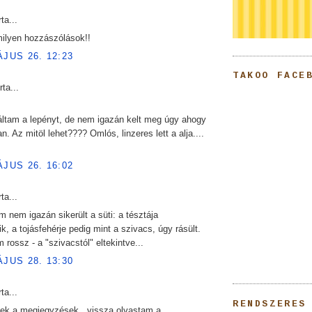
ta...
ilyen hozzászólások!!
ÁJUS 26. 12:23
TAKOO FACE
rta...
áltam a lepényt, de nem igazán kelt meg úgy ahogy
n. Az mitöl lehet???? Omlós, linzeres lett a alja....
ÁJUS 26. 16:02
ta...
 nem igazán sikerült a süti: a tésztája
k, a tojásfehérje pedig mint a szivacs, úgy rásült.
 rossz - a "szivacstól" eltekintve...
ÁJUS 28. 13:30
ta...
RENDSZERES
ek a megjegyzések...vissza olvastam a