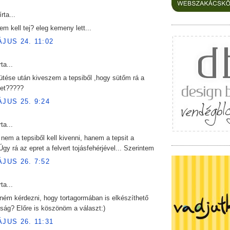
rta...
em kell tej? eleg kemeny lett...
ÁJUS 24. 11:02
ta...
ütése után kiveszem a tepsiből ,hogy sütőm rá a
get?????
ÁJUS 25. 9:24
ta...
nem a tepsiből kell kivenni, hanem a tepsit a
 Úgy rá az epret a felvert tojásfehérjével... Szerintem
ÁJUS 26. 7:52
ta...
ném kérdezni, hogy tortagormában is elkészíthető
ság? Előre is köszönöm a választ:)
ÁJUS 26. 11:31