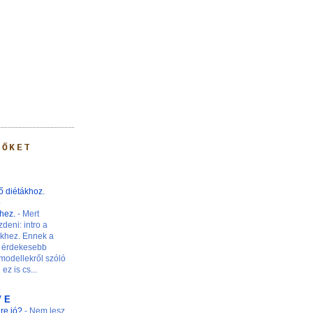
 ŐKET
ő diétákhoz.
ő
khez.
-
Mert
zdeni: intro a
nkhez. Ennek a
 érdekesebb
modellekről szóló
ez is cs...
V E
ire jó?
-
Nem lesz