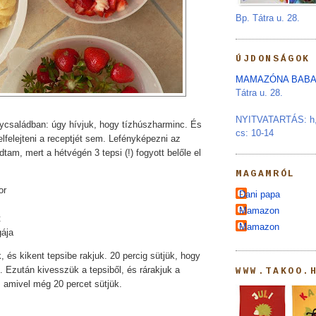
Bp. Tátra u. 28.
ÚJDONSÁGOK
MAMAZÓNA BABA
Tátra u. 28.
NYITVATARTÁS: h, s
családban: úgy hívjuk, hogy tízhúszharminc. És
cs: 10-14
elfelejteni a receptjét sem. Lefényképezni az
am, mert a hétvégén 3 tepsi (!) fogyott belőle el
MAGAMRÓL
or
Dani papa
Mamazon
t
Mamazon
gája
 és kikent tepsibe rakjuk. 20 percig sütjük, hogy
. Ezután kivesszük a tepsiből, és rárakjuk a
WWW.TAKOO.
 amivel még 20 percet sütjük.