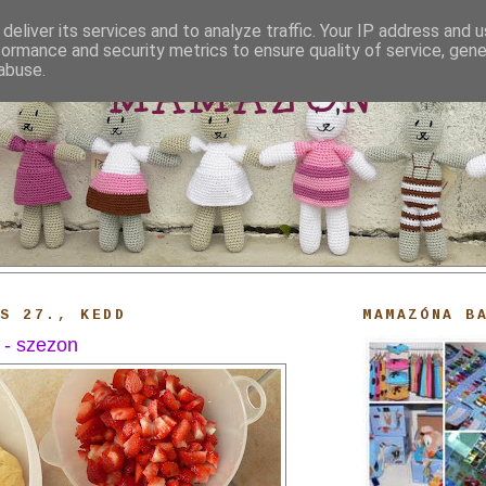
deliver its services and to analyze traffic. Your IP address and 
formance and security metrics to ensure quality of service, gen
abuse.
MAMAZON
US 27., KEDD
MAMAZÓNA B
 - szezon