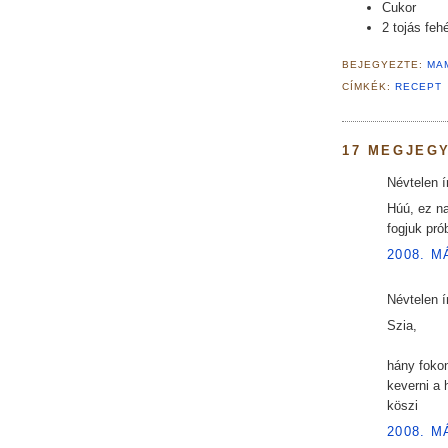
Cukor
2 tojás fehé
BEJEGYEZTE:
MA
CÍMKÉK:
RECEPT
17 MEGJEG
Névtelen ír
Húú, ez na
fogjuk prób
2008. M
Névtelen ír
Szia,
hány fokon
keverni a
köszi
2008. M