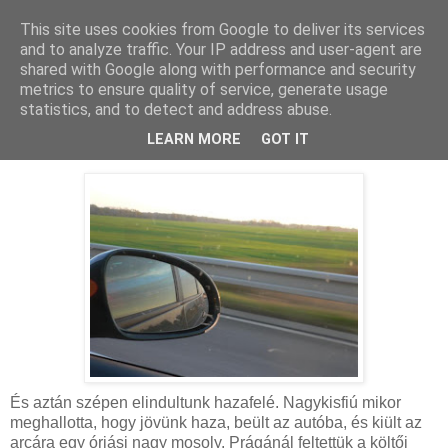
This site uses cookies from Google to deliver its services
MAMAZON
and to analyze traffic. Your IP address and user-agent are
shared with Google along with performance and security
metrics to ensure quality of service, generate usage
statistics, and to detect and address abuse.
2008. november 6., csütörtök
A hatvanas évek gyermekdalai
LEARN MORE
GOT IT
És aztán szépen elindultunk hazafelé. Nagykisfiú mikor
meghallotta, hogy jövünk haza, beült az autóba, és kiült az
arcára egy óriási nagy mosoly. Prágánál feltettük a költői