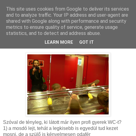
This site uses cookies from Google to deliver its services
MAMAZON
and to analyze traffic. Your IP address and user-agent are
shared with Google along with performance and security
metrics to ensure quality of service, generate usage
statistics, and to detect and address abuse.
2009. november 2., hétfő
Stájerország II. - kreatív WC
LEARN MORE
GOT IT
Szóval de tényleg, ki látott már ilyen profi gyerek WC-t?
1) a mosdó lejt, tehát a legkisebb is egyedül tud kezet
mosni, de a szülő is kényelmesen odafér