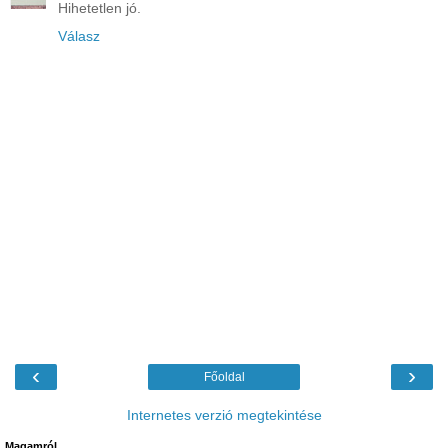
Hihetetlen jó.
Válasz
‹
›
Főoldal
Internetes verzió megtekintése
Magamról