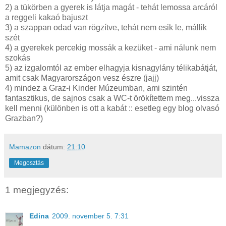
2) a tükörben a gyerek is látja magát - tehát lemossa arcáról
a reggeli kakaó bajuszt
3) a szappan odad van rögzítve, tehát nem esik le, mállik
szét
4) a gyerekek percekig mossák a kezüket - ami nálunk nem
szokás
5) az izgalomtól az ember elhagyja kisnagylány télikabátját,
amit csak Magyarországon vesz észre (jajj)
4) mindez a Graz-i Kinder Múzeumban, ami szintén
fantasztikus, de sajnos csak a WC-t örökítettem meg...vissza
kell menni (különben is ott a kabát :: esetleg egy blog olvasó
Grazban?)
Mamazon
dátum:
21:10
Megosztás
1 megjegyzés:
Edina
2009. november 5. 7:31