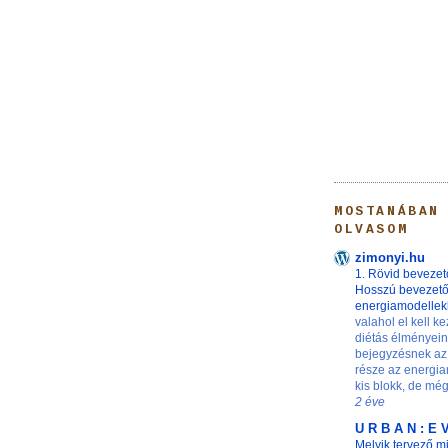
MOSTANÁBAN
OLVASOM
zimonyi.hu
1. Rövid bevezet
Hosszú bevezet
energiamodelle
valahol el kell ke
diétás élményei
bejegyzésnek az
része az energia
kis blokk, de még 
2 éve
U R B A N : E 
Melyik tervező m