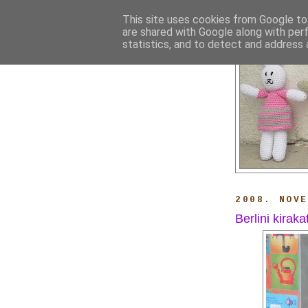
This site uses cookies from Google to 
are shared with Google along with per
statistics, and to detect and address 
2008. NOV
Berlini kiraka