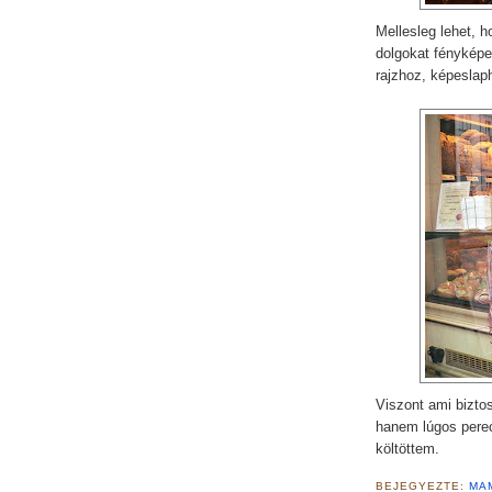
Mellesleg lehet, 
dolgokat fényképe
rajzhoz, képeslap
Viszont ami bizto
hanem lúgos perec
költöttem.
BEJEGYEZTE:
MA