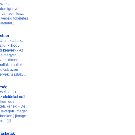
szer, ami
den igényét
 olyan sem lesz,
 végéig tökéletes
ladatai...
osban
ároltuk a hazai
t állunk, hogy
ől kenyér?
-
Az
 a magyar
ze is átment
olták a boltok
 polcok azon
rvek, tészták, ...
őrség
ések, amik
z életünket no1.
-
ilikém egy
élj, kérlek. - De
levegöt! [image:
ookon!] [image:
n!] [i...
rásfajták