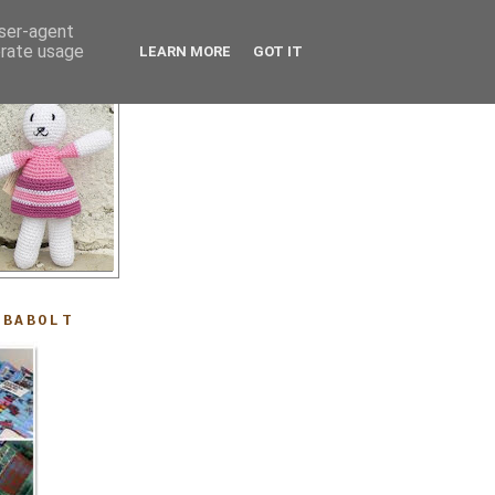
user-agent
erate usage
LEARN MORE
GOT IT
ABABOLT