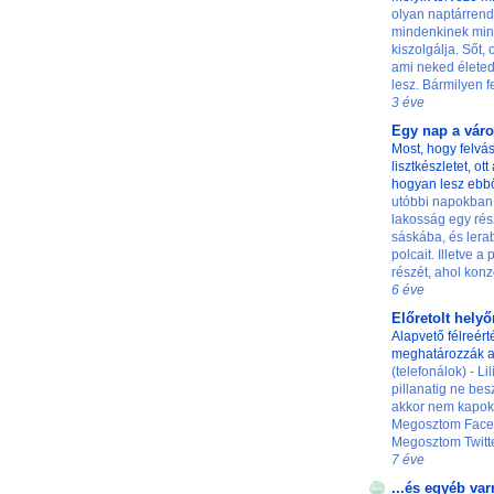
olyan naptárrend
mindenkinek min
kiszolgálja. Sőt,
ami neked életed
lesz. Bármilyen fe
3 éve
Egy nap a vár
Most, hogy felvás
lisztkészletet, ot
hogyan lesz ebb
utóbbi napokban
lakosság egy rés
sáskába, és lerab
polcait. Illetve a
részét, ahol konze
6 éve
Előretolt hely
Alapvető félreért
meghatározzák a
(telefonálok) - L
pillanatig ne besz
akkor nem kapok 
Megosztom Faceb
Megosztom Twittere
7 éve
...és egyéb var