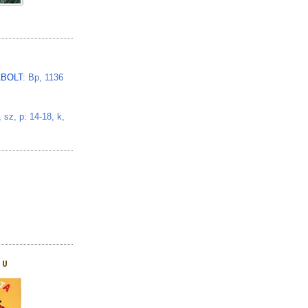
BOLT
: Bp, 1136
z, p: 14-18, k,
HU