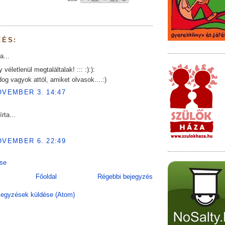
ZÉS:
a...
 véletlenül megtaláltalak! ::: :):):
dog vagyok attól, amiket olvasok....:)
OVEMBER 3. 14:47
írta...
OVEMBER 6. 22:49
se
Főoldal
Régebbi bejegyzés
egyzések küldése (Atom)