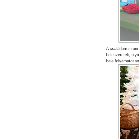
A családom szerin
beleszeretek, oly
bele folyamatosa