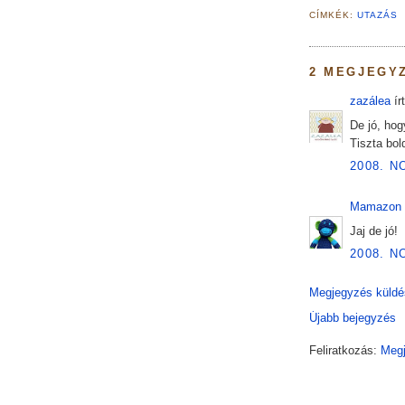
CÍMKÉK:
UTAZÁS
2 MEGJEGY
zazálea
írt
De jó, hogy
Tiszta bol
2008. N
Mamazon
Jaj de jó!
2008. N
Megjegyzés küldé
Újabb bejegyzés
Feliratkozás:
Megj