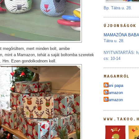
Bp. Tátra u. 28.
ÚJDONSÁGOK
MAMAZÓNA BABA
Tátra u. 28.
t megőrültem, mert minden bolt, amibe
NYITVATARTÁS: h, s
an, mint a Mamazon, tehát a saját boltomba szeretek
cs: 10-14
n. Hm. Ezen gondolkodnom kell.
MAGAMRÓL
Dani papa
Mamazon
Mamazon
WWW.TAKOO.