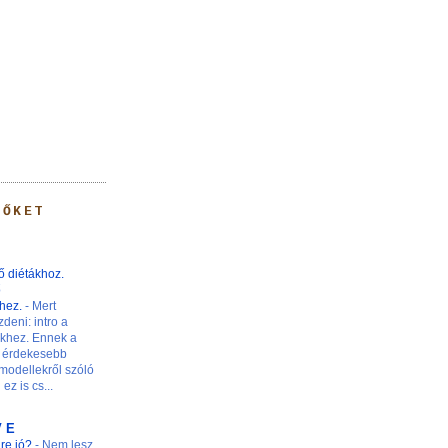
 ŐKET
ő diétákhoz.
ő
khez.
-
Mert
zdeni: intro a
nkhez. Ennek a
 érdekesebb
modellekről szóló
ez is cs...
V E
ire jó?
-
Nem lesz