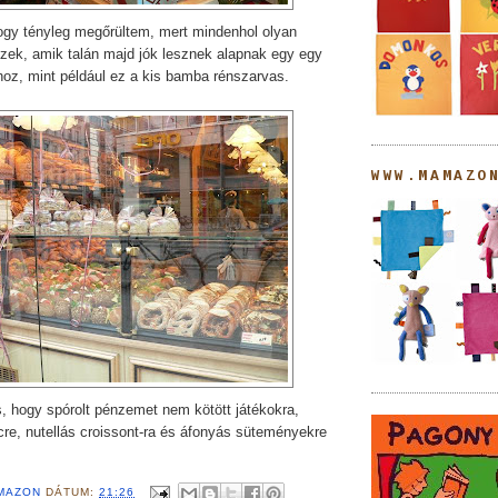
hogy tényleg megőrültem, mert mindenhol olyan
zek, amik talán majd jók lesznek alapnak egy egy
hoz, mint például ez a kis bamba rénszarvas.
WWW.MAMAZO
s, hogy spórolt pénzemet nem kötött játékokra,
re, nutellás croissont-ra és áfonyás süteményekre
MAZON
DÁTUM:
21:26