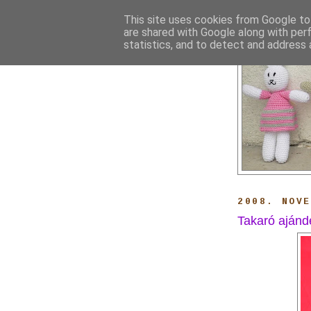
This site uses cookies from Google to 
are shared with Google along with per
statistics, and to detect and address 
2008. NOV
Takaró aján