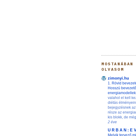
MOSTANÁBAN
OLVASOM
zimonyi.hu
1. Rövid bevezet
Hosszú bevezet
energiamodelle
valahol el kell ke
diétás élményei
bejegyzésnek az
része az energia
kis blokk, de még 
2 éve
U R B A N : E 
Melyik tervező m