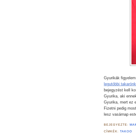
Gyurikák figyelem
legutóbbi takarónk
bejegyzést kell ko
Gyurika, aki enne
Gyurika, mert ez e
Fizetni pedig mos
lesz vasárnap est
BEJEGYEZTE:
MA
CÍMKÉK:
TAKOO