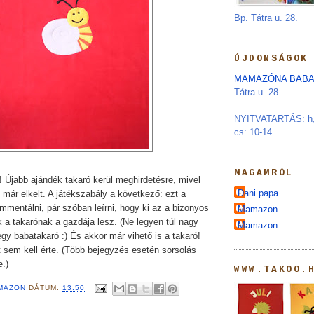
Bp. Tátra u. 28.
ÚJDONSÁGOK
MAMAZÓNA BABA
Tátra u. 28.
NYITVATARTÁS: h, s
cs: 10-14
MAGAMRÓL
! Újabb ajándék takaró kerül meghirdetésre, mivel
Dani papa
már elkelt. A játékszabály a következő: ezt a
mmentálni, pár szóban leírni, hogy ki az a bizonyos
Mamazon
k a takarónak a gazdája lesz. (Ne legyen túl nagy
Mamazon
gy babatakaró :) És akkor már vihető is a takaró!
t sem kell érte. (Több bejegyzés esetén sorsolás
e.)
WWW.TAKOO.
MAZON
DÁTUM:
13:50