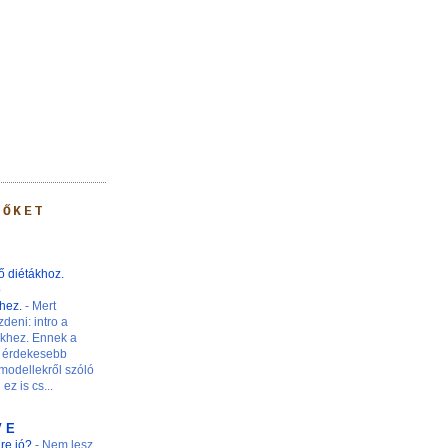
 ŐKET
ő diétákhoz.
ő
khez.
-
Mert
zdeni: intro a
nkhez. Ennek a
 érdekesebb
modellekről szóló
ez is cs...
V E
ire jó?
-
Nem lesz