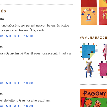
ZÉS:
rta...
 unokaöcsém, aki per pill nagyon beteg, és biztos
gy ilyen szép takaró. Üdv, Zsófi
OVEMBER 13. 16:10
WWW.MAMAZO
ta...
van Gyurikám :-) Másfél éves rosszcsont. Imádja a
OVEMBER 13. 19:08
ta...
lfelejtettem: Gyurika a keresztfiam.
OVEMBER 13. 19:09