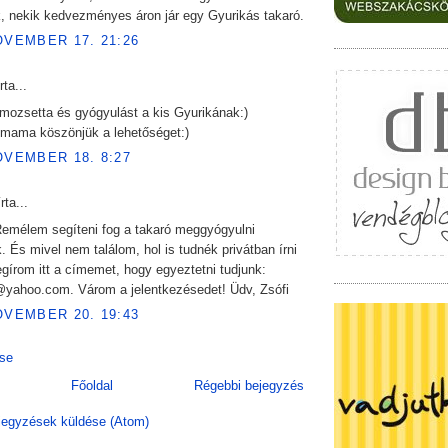
, nekik kedvezményes áron jár egy Gyurikás takaró.
OVEMBER 17. 21:26
rta...
 mozsetta és gyógyulást a kis Gyurikának:)
ama köszönjük a lehetőséget:)
OVEMBER 18. 8:27
rta...
Remélem segíteni fog a takaró meggyógyulni
 És mivel nem találom, hol is tudnék privátban írni
írom itt a címemet, hogy egyeztetni tudjunk:
yahoo.com. Várom a jelentkezésedet! Üdv, Zsófi
OVEMBER 20. 19:43
se
Főoldal
Régebbi bejegyzés
egyzések küldése (Atom)