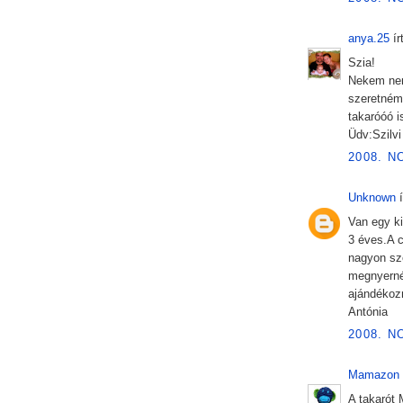
anya.25
írt
Szia!
Nekem nem 
szeretném 
takaróóó i
Üdv:Szilvi
2008. N
Unknown
í
Van egy ki
3 éves.A cs
nagyon sze
megnyerné 
ajándékoz
Antónia
2008. N
Mamazon
A takarót 