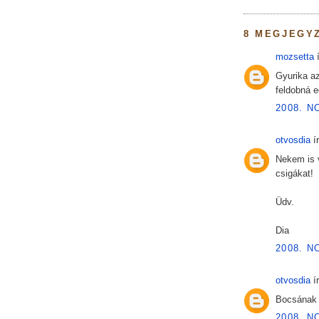
8 MEGJEGY
mozsetta
í
Gyurika az
feldobná e
2008. N
otvosdia
ír
Nekem is 
csigákat!
Üdv.
Dia
2008. N
otvosdia
ír
Bocsának e
2008. N