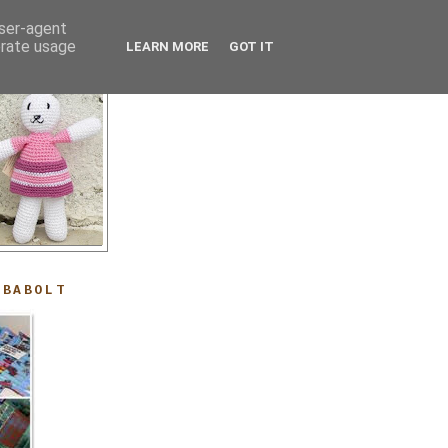
user-agent
erate usage
LEARN MORE
GOT IT
ABABOLT