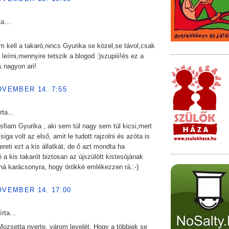
a...
kell a takaró,nincs Gyurika se közel,se távol,csak
leírni,mennyire tetszik a blogod :)szupiii!és ez a
s nagyon ari!
OVEMBER 14. 7:55
rta...
sfiam Gyurika , aki sem túl nagy sem túl kicsi,mert
iga volt az első, amit le tudott rajzolni és azóta is
reti ezt a kis állatkát, de ő azt mondta ha
a kis takarót biztosan az újszülött kistesójának
ná karácsonyra, hogy örökké emlékezzen rá.:-)
OVEMBER 14. 17:00
írta...
Mozsetta nyerte, várom levelét. Hogy a többiek se