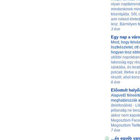
olyan naptárrend
mindenkinek min
kiszolgálja. Sőt,
ami neked életed
lesz. Bármilyen fe
3 éve
Egy nap a vár
Most, hogy felvás
lisztkészletet, ot
hogyan lesz ebb
utóbbi napokban
lakosság egy rés
sáskába, és lerab
polcait. Illetve a
részét, ahol konze
6 éve
Előretolt hely
Alapvető félreért
meghatározzák a
(telefonálok) - L
pillanatig ne besz
akkor nem kapok 
Megosztom Faceb
Megosztom Twittere
7 éve
...és egyéb var