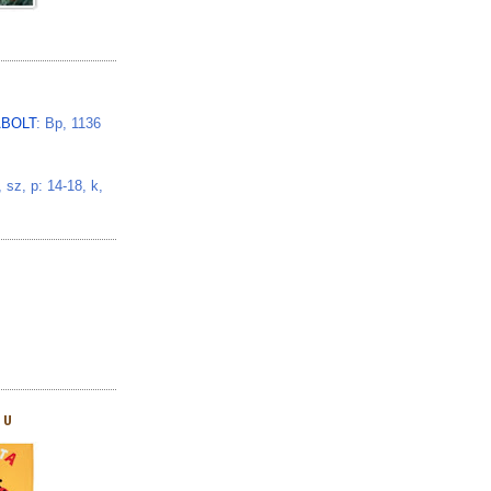
BOLT
: Bp, 1136
z, p: 14-18, k,
HU