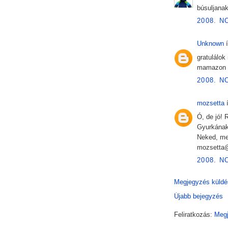
búsuljanak
2008. N
Unknown
í
gratulálok
mamazon m
2008. N
mozsetta
í
Ó, de jó! 
Gyurkának.
Neked, meg
mozsetta@
2008. N
Megjegyzés küldé
Újabb bejegyzés
Feliratkozás:
Megj