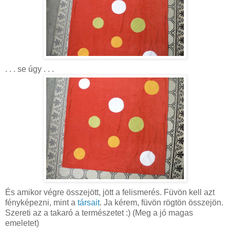
. . . se úgy . . .
És amikor végre összejött, jött a felismerés. Füvön kell azt
fényképezni, mint a
társait
. Ja kérem, füvön rögtön összejön.
Szereti az a takaró a természetet :) (Meg a jó magas
emeletet)