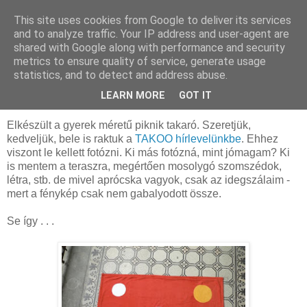
This site uses cookies from Google to deliver its services
MAMAZON
and to analyze traffic. Your IP address and user-agent are
shared with Google along with performance and security
metrics to ensure quality of service, generate usage
statistics, and to detect and address abuse.
2009. május 17., vasárnap
Kulisszatitkok
LEARN MORE
GOT IT
Elkészült a gyerek méretű piknik takaró. Szeretjük,
kedveljük, bele is raktuk a
TAKOO hírlevelünkbe
. Ehhez
viszont le kellett fotózni. Ki más fotózná, mint jómagam? Ki
is mentem a teraszra, megértően mosolygó szomszédok,
létra, stb. de mivel aprócska vagyok, csak az idegszálaim -
mert a fénykép csak nem gabalyodott össze.
Se így . . .