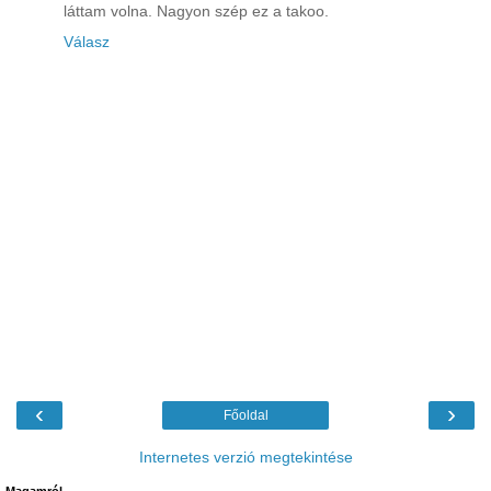
láttam volna. Nagyon szép ez a takoo.
Válasz
‹
›
Főoldal
Internetes verzió megtekintése
Magamról