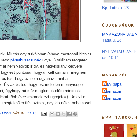
Bp. Tátra u. 28.
ÚJDONSÁGOK
MAMAZÓNA BABA
Tátra u. 28.
NYITVATARTÁS: h, s
unk. Miután egy turkálóban (ahova mostantól biznisz
cs: 10-14
a retro
párnahuzat ruhák
ugye...) találtam rengeteg
 már nem vagyok irígy, és nagykislány kedvére
y ezt pontosan hogyan kell csinálni, meg nem
MAGAMRÓL
 biztos, hogy ez nem ugyanaz, mint a
Dani papa
s az biztos, hogy eszméletlen mennyiséget
tani, úgyhogy mi már megfontuk előre mindenki
Mamazon
ékát több évre (rokonok ezt ugorjátok). De ezt a
Mamazon
:: megfelelően fiús színek, egy kis nőies behatással.
MAZON
DÁTUM:
22:24
WWW.TAKOO.