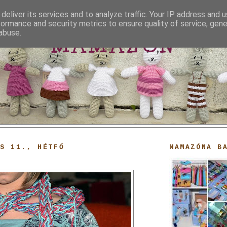
deliver its services and to analyze traffic. Your IP address and 
formance and security metrics to ensure quality of service, gen
abuse.
MAMAZON
US 11., HÉTFŐ
MAMAZÓNA B