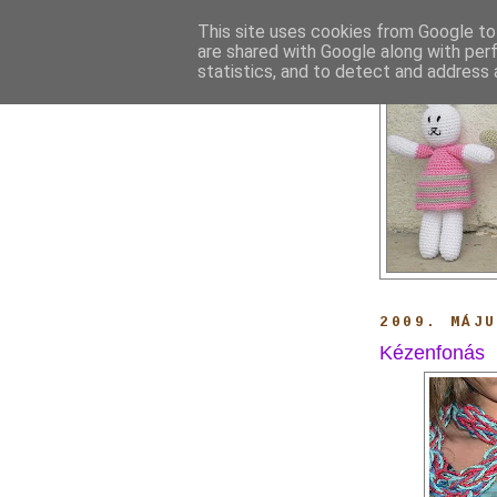
This site uses cookies from Google to 
are shared with Google along with per
statistics, and to detect and address 
2009. MÁJ
Kézenfonás