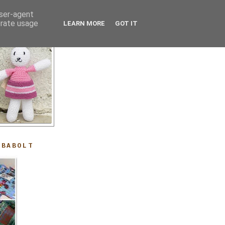
user-agent
erate usage
LEARN MORE
GOT IT
ABABOLT