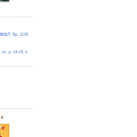
BOLT
: Bp, 1136
z, p: 14-18, k,
HU