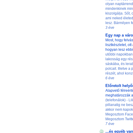
olyan naptárrend
mindenkinek min
kiszolgálja. Sőt,
ami neked életed
lesz. Bármilyen fe
3 éve
Egy nap a vár
Most, hogy felvás
lisztkészletet, ot
hogyan lesz ebb
utóbbi napokban
lakosság egy rés
sáskába, és lerab
polcait. Illetve a
részét, ahol konze
6 éve
Előretolt hely
Alapvető félreért
meghatározzák a
(telefonálok) - L
pillanatig ne besz
akkor nem kapok 
Megosztom Faceb
Megosztom Twittere
7 éve
...és egyéb var