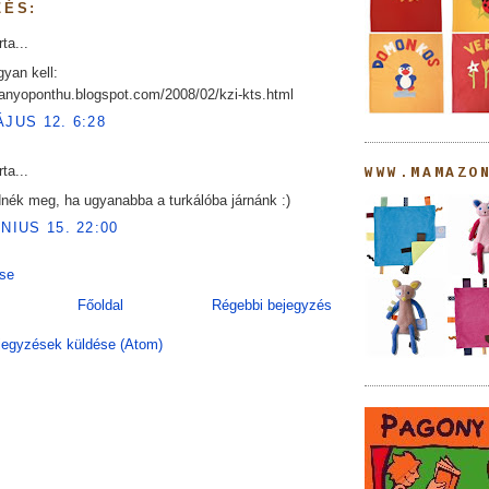
ZÉS:
rta...
gyan kell:
kanyoponthu.blogspot.com/2008/02/kzi-kts.html
ÁJUS 12. 6:28
rta...
WWW.MAMAZO
nék meg, ha ugyanabba a turkálóba járnánk :)
ÚNIUS 15. 22:00
se
Főoldal
Régebbi bejegyzés
egyzések küldése (Atom)