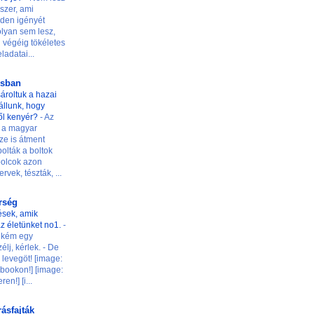
szer, ami
den igényét
 olyan sem lesz,
 végéig tökéletes
ladatai...
osban
ároltuk a hazai
t állunk, hogy
ől kenyér?
-
Az
 a magyar
ze is átment
olták a boltok
 polcok azon
rvek, tészták, ...
őrség
ések, amik
z életünket no1.
-
ilikém egy
élj, kérlek. - De
levegöt! [image:
ookon!] [image:
n!] [i...
rásfajták