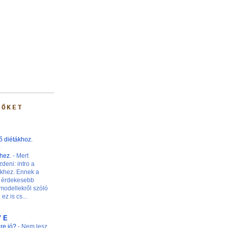
 ŐKET
ő diétákhoz.
ő
khez.
-
Mert
zdeni: intro a
nkhez. Ennek a
 érdekesebb
modellekről szóló
ez is cs...
V E
ire jó?
-
Nem lesz