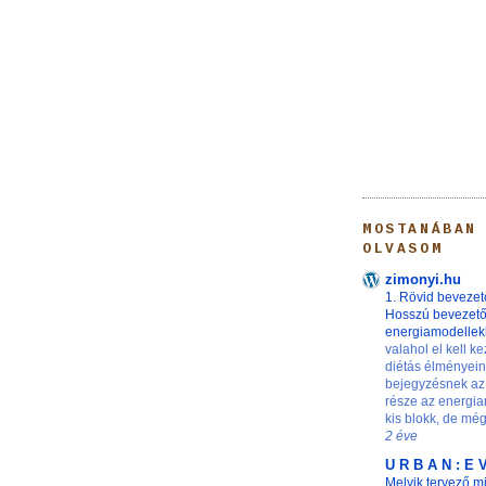
MOSTANÁBAN
OLVASOM
zimonyi.hu
1. Rövid bevezet
Hosszú bevezet
energiamodelle
valahol el kell ke
diétás élményei
bejegyzésnek az
része az energia
kis blokk, de még 
2 éve
U R B A N : E 
Melyik tervező m