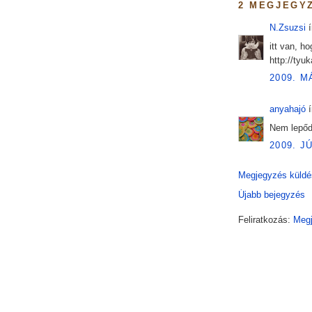
2 MEGJEGY
N.Zsuzsi
í
itt van, ho
http://tyu
2009. M
anyahajó
í
Nem lepőd
2009. J
Megjegyzés küldé
Újabb bejegyzés
Feliratkozás:
Megj