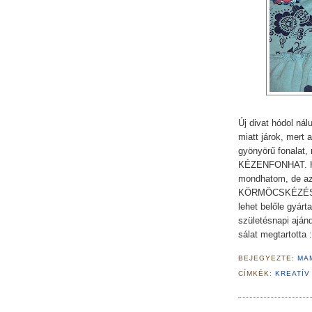
Új divat hódol nál
miatt járok, mert 
gyönyörű fonalat,
KÉZENFONHAT. Hog
mondhatom, de az
KÖRMÖCSKÉZÉS. É
lehet belőle gyár
születésnapi ajánd
sálat megtartotta 
BEJEGYEZTE:
MA
CÍMKÉK:
KREATÍV